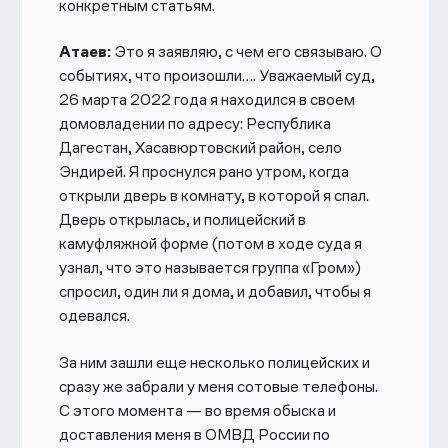
конкретным статьям.
Атаев:
Это я заявляю, с чем его связываю. О
событиях, что произошли…. Уважаемый суд,
26 марта 2022 года я находился в своем
домовладении по адресу: Республика
Дагестан, Хасавюртовский район, село
Эндирей. Я проснулся рано утром, когда
открыли дверь в комнату, в которой я спал.
Дверь открылась, и полицейский в
камуфляжной форме (потом в ходе суда я
узнал, что это называется группа «Гром»)
спросил, один ли я дома, и добавил, чтобы я
одевался.
За ним зашли еще несколько полицейских и
сразу же забрали у меня сотовые телефоны.
С этого момента — во время обыска и
доставления меня в ОМВД России по