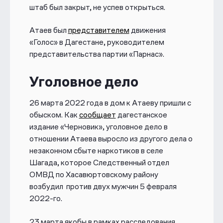
штаб был закрыт, не успев открыться.
Атаев был
представителем
движения
«Голос» в Дагестане, руководителем
представительства партии «Парнас».
Уголовное дело
26 марта 2022 года в дом к Атаеву пришли с
обыском. Как
сообщает
дагестанское
издание «Черновик»,
уголовное дело в
отношении Атаева выросло из другого дела о
незаконном сбыте наркотиков в селе
Шагада, которое Следственный отдел
ОМВД по Хасавюртовскому району
возбудил против двух мужчин 5 февраля
2022-го.
23 марта якобы в рамках расследования