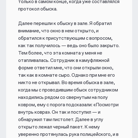
только в самом конце, когда уже составлялся
протокол обыска.
Далее перешли к обыску в зале. Я обратил
внимание, что окно в нем открыто, и
обратился к присутствующим с вопросом,
как так получилось — ведь оно было закрыто.
Тем более, что эта комната у меня не
отапливалась. Сотрудник в камуфляжной
форме ответил мне, что они открыли окно,
так как в комнате сыро. Однако при мне его
никто не открывал. Во время обыска в зале,
когда мы с проводившим обыск сотрудником
находились рядом со свернутым на полу
ковром, ему с порога подсказали: «Посмотри
внутрь ковра». Он так и поступил — и
обнаружил там пистолет. Далее в углу
открыто лежал черный пакет. К нему
уверенно протянулась рука полицейского, и в