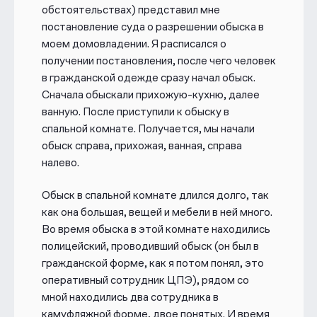
обстоятельствах) представил мне
постановление суда о разрешении обыска в
моем домовладении. Я расписался о
получении постановления, после чего человек
в гражданской одежде сразу начал обыск.
Сначала обыскали прихожую-кухню, далее
ванную. После приступили к обыску в
спальной комнате. Получается, мы начали
обыск справа, прихожая, ванная, справа
налево.
Обыск в спальной комнате длился долго, так
как она большая, вещей и мебели в ней много.
Во время обыска в этой комнате находились
полицейский, проводивший обыск (он был в
гражданской форме, как я потом понял, это
оперативный сотрудник ЦПЭ), рядом со
мной находились два сотрудника в
камуфляжной форме, двое понятых. И время