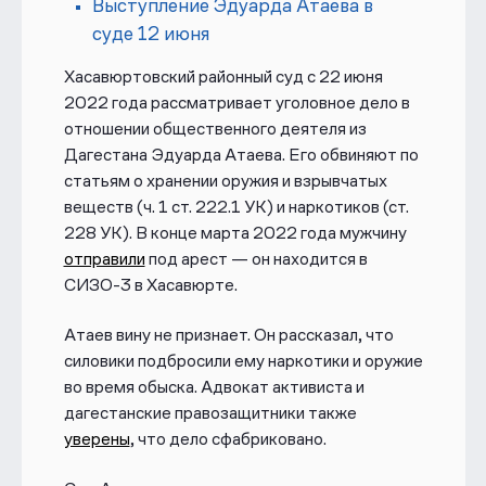
Выступление Эдуарда Атаева в
суде 12 июня
Хасавюртовский районный суд с 22 июня
2022 года рассматривает уголовное дело в
отношении общественного деятеля из
Дагестана
Эдуарда Атаева
.
Его обвиняют по
статьям о хранении оружия и взрывчатых
веществ (ч. 1 ст. 222.1 УК) и наркотиков (ст.
228 УК). В конце марта 2022 года мужчину
отправили
под арест — он находится в
СИЗО-3 в Хасавюрте.
Атаев вину не признает. Он рассказал, что
силовики подбросили ему наркотики и оружие
во время обыска. Адвокат активиста и
дагестанские правозащитники также
уверены
, что дело сфабриковано.