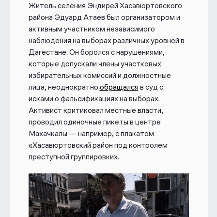
Житель селения Эндирей Хасавюртовского
района Эдуард Атаев был организатором и
активным участником независимого
наблюдения на выборах различных уровней в
Дагестане. Он боролся с нарушениями,
которые допускали члены участковых
избирательных комиссий и должностные
лица, неоднократно
обращался
в суд с
исками о фальсификациях на выборах.
Активист критиковал местные власти,
проводил одиночные пикеты в центре
Махачкалы — например, с плакатом
«Хасавюртовский район под контролем
преступной группировки».