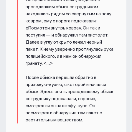
проводившим обыск сотрудником
находились рядом со свернутым на полу
ковром, ему с порога подсказали:
«Посмотри внутрь ковра». Он так и
поступил — и обнаружил там пистолет.
Далее в углу открыто лежал черный
пакет. К нему уверенно протянулась рука
полицейского, и в нем он обнаружил
гранату. <…>
После обыска перешли обратно в
прихожую-кухню, с которой и начался
обыск. Здесь опять проводившему обыск
сотруднику подсказали, спросив,
смотрел ли он на шкафу-купе. Он
посмотрел и обнаружил там пакет с
растительным веществом.