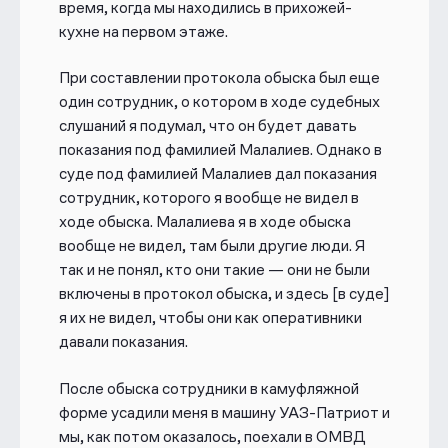
время, когда мы находились в прихожей-
кухне на первом этаже.
При составлении протокола обыска был еще
один сотрудник, о котором в ходе судебных
слушаний я подумал, что он будет давать
показания под фамилией Малалиев. Однако в
суде под фамилией Малалиев дал показания
сотрудник, которого я вообще не видел в
ходе обыска. Малалиева я в ходе обыска
вообще не видел, там были другие люди. Я
так и не понял, кто они такие — они не были
включены в протокол обыска, и здесь [в суде]
я их не видел, чтобы они как оперативники
давали показания.
После обыска сотрудники в камуфляжной
форме усадили меня в машину УАЗ-Патриот и
мы, как потом оказалось, поехали в ОМВД