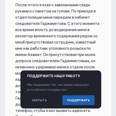
После этого я ехал с завязанными сзади
руками и с пакетом на голове. По приезде в
отдел полиции меня передали в кабинет
следователя Гаджиметова. С этого момента
все время вплоть до водворения меня в
изолятор временного содержания рядом со
мной присутствовал сотрудник, известный
мне как работник уголовного розыска по
имени Азамат. Он присутствовал при моем
допросе следователем Гаджиметовым, он
незаконно удерживал меня в отделе после
моего допроса и снятия смывов с моих
ПОДДЕРЖИТЕ НАШУ РАБОТУ
ладоней. Также он присутствовал при моем
Мы защищаем тех, чьи права нарушает
допросе следователем Махмудовым. После
российское государство
того, как меня доставили к следователю
Гаджиметову, он сразу же приступил к моему
ЗАКРЫТЬ
ПОДДЕРЖАТЬ
допросу, на что я попросил у него свой
телефон, чтобы я мог вызвать адвоката.