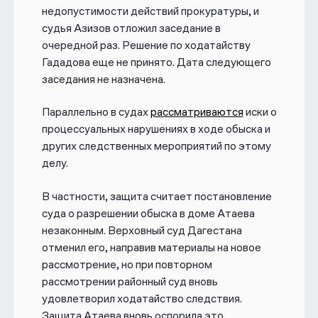
недопустимости действий прокуратуры, и
судья Азизов отложил заседание в
очередной раз. Решение по ходатайству
Гададова еще не принято. Дата следующего
заседания не назначена.
Параллельно в судах
рассматриваются
иски о
процессуальных нарушениях в ходе обыска и
других следственных мероприятий по этому
делу.
В частности, защита считает постановление
суда о разрешении обыска в доме Атаева
незаконным. Верховный суд Дагестана
отменил его, направив материалы на новое
рассмотрение, но при повторном
рассмотрении районный суд вновь
удовлетворил ходатайство следствия.
Защита Атаева вновь оспорила это