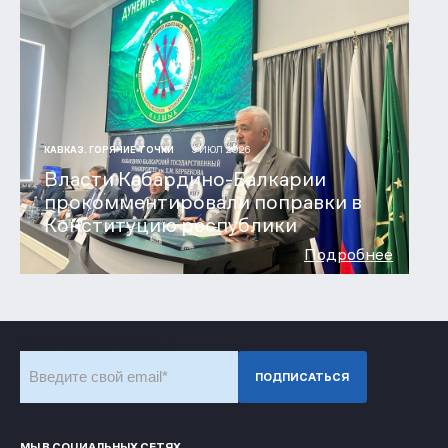
9 ИЮЛ 2026
КАВКАЗ. ГОРЯЧИЕ ТОЧКИ
Власти Кабардино-Балкарии
прокомментировали поправки в
Конституцию республики
Подробнее
Subscribe to our newsletter
ПОДПИСАТЬСЯ
МЫ В СОЦИАЛЬНЫХ СЕТЯХ