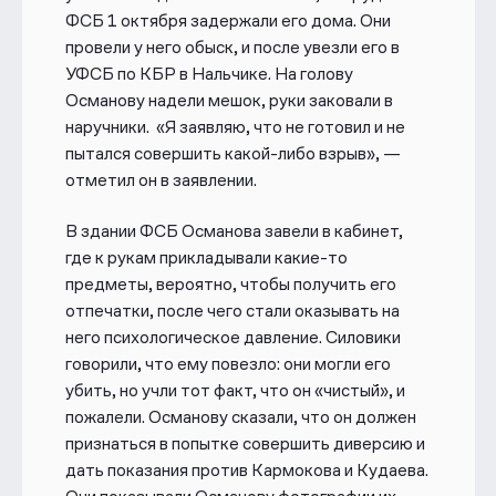
ФСБ 1 октября задержали его дома. Они
провели у него обыск, и после увезли его в
УФСБ по КБР в Нальчике. На голову
Османову надели мешок, руки заковали в
наручники. «Я заявляю, что не готовил и не
пытался совершить какой-либо взрыв», —
отметил он в заявлении.
В здании ФСБ Османова завели в кабинет,
где к рукам прикладывали какие-то
предметы, вероятно, чтобы получить его
отпечатки, после чего стали оказывать на
него психологическое давление. Силовики
говорили, что ему повезло: они могли его
убить, но учли тот факт, что он «чистый», и
пожалели. Османову сказали, что он должен
признаться в попытке совершить диверсию и
дать показания против Кармокова и Кудаева.