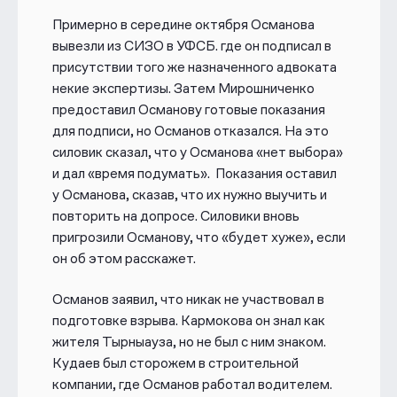
Примерно в середине октября Османова
вывезли из СИЗО в УФСБ. где он подписал в
присутствии того же назначенного адвоката
некие экспертизы. Затем Мирошниченко
предоставил Османову готовые показания
для подписи, но Османов отказался. На это
силовик сказал, что у Османова «нет выбора»
и дал «время подумать». Показания оставил
у Османова, сказав, что их нужно выучить и
повторить на допросе. Силовики вновь
пригрозили Османову, что «будет хуже», если
он об этом расскажет.
Османов заявил, что никак не участвовал в
подготовке взрыва. Кармокова он знал как
жителя Тырныауза, но не был с ним знаком.
Кудаев был сторожем в строительной
компании, где Османов работал водителем.