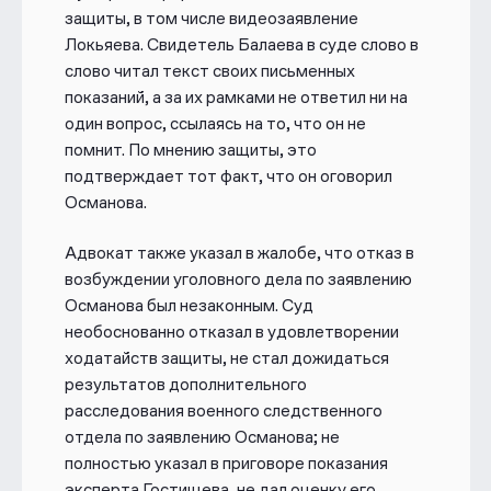
защиты, в том числе видеозаявление
Локьяева. Свидетель Балаева в суде слово в
слово читал текст своих письменных
показаний, а за их рамками не ответил ни на
один вопрос, ссылаясь на то, что он не
помнит. По мнению защиты, это
подтверждает тот факт, что он оговорил
Османова.
Адвокат также указал в жалобе, что отказ в
возбуждении уголовного дела по заявлению
Османова был незаконным. Суд
необоснованно отказал в удовлетворении
ходатайств защиты, не стал дожидаться
результатов дополнительного
расследования военного следственного
отдела по заявлению Османова; не
полностью указал в приговоре показания
эксперта Гостищева, не дал оценку его