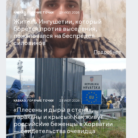
29 ИЮЛ 2026
КАВКАЗ. ГОРЯЧИЕ ТОЧКИ
Житель Ингушетии, который
борется против выселения,
пожаловался на беспредел
силовиков
Подробнее
23 ИЮЛ 2026
КАВКАЗ. ГОРЯЧИЕ ТОЧКИ
«Плесень и дыры в стенах,
тараканы и крысы». Как живут
российские беженцы в Хорватии
— свидетельства очевидца