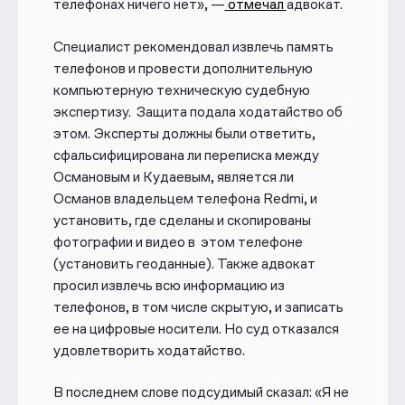
телефонах ничего нет», —
отмечал
адвокат.
подлинность; отсутствует протокол
изъятия этих файлов с
фотофиксацией алгоритма изъятия
Специалист рекомендовал
извлечь память
содержимого телефона; невозможно
телефонов и провести дополнительную
установить даты диалогов в Viber без
компьютерную техническую судебную
полного извлечения
«дампа памяти»
экспертизу. Защита подала ходатайство об
телефона. Специалист
этом. Эксперты должны были ответить,
рекомендовал извлечь память
сфальсифицирована ли переписка между
телефонов и расшифровать в
Османовым и Кудаевым, является ли
экспертной организации с
Османов владельцем телефона Redmi, и
использованием программно–
установить, где сделаны и скопированы
аппаратного комплекса РС3000
фотографии и видео в этом телефоне
Mobil, но этого не сделали.
(установить геоданные). Также адвокат
просил извлечь всю информацию из
телефонов, в том числе скрытую, и записать
ее на цифровые носители.
Но суд отказался
удовлетворить ходатайство.
В последнем слове подсудимый сказал: «Я не