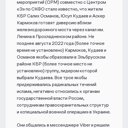
мероприятий (ОРМ) совместно с Центром
«Э» по СКФО стало известно, что жители
КБР Салих Османов, Юсуп Кудаев и Аскер
Кармоков готовят диверсию вблизи
железнодорожного моста через канал им.
Ленина в Прохладненском районе. Не
позднее августа 2022 года (более точное
время не установлено) Кармоков, Кудаев и
Османов якобы образовали в Эльбрусском
районе КБР (более точное место не
установлено) группу, лидером которой
выбрали Кудаева. Все трое якобы
придерживались радикальных течений
ислама, негативно относились к органам
государственной власти России,
сотрудникам правоохранительных структур
и «специальной военной операции» в Украине.
Они общались в мессенджере Viber и решили