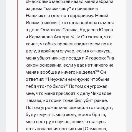
«Несколько месяцев назад меня забрали
из дома “маски-шоу” и привезли в
Нальчик в отдел по терроризму. Некий
Ислам [силовик] хотел завербовать меня
в деле Османова Салиха, Кудаева Юсупа
и Кармокова Аскера. <…> Он сказал, что
хочет, чтобы я прошел свидетелем по их
делу, в крайнем случае, если я откажусь,
меня убьют или же посадят. Я говорю: “на
каком основании, если у вас нет ничего на
меня и вообще я ничего не делал?” Он
ответил: “Неужели нам нужно чтобы на
тебя что-то было?” Потом он угрожал
мне, что меня присвоят к делу Чихрадзе
Тамаза, который тоже был убит ранее.
Потом угрожал мне семьей: что посадят,
будут мучать мою жену, моего брата,
мою сестру в случае, если я откажусь
дать показания против них [Османова,