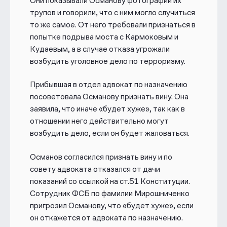
Они показывали Османову фотографии их
трупов и говорили, что с ним могло случиться
то же самое. От него требовали признаться в
попытке подрыва моста с Кармоковым и
Кудаевым, а в случае отказа угрожали
возбудить уголовное дело по терроризму.
Прибывшая в отдел адвокат по назначению
посоветовала Османову признать вину. Она
заявила, что иначе «будет хуже», так как в
отношении него действительно могут
возбудить дело, если он будет жаловаться.
Османов согласился признать вину и по
совету адвоката отказался от дачи
показаний со ссылкой на ст.51 Конституции.
Сотрудник ФСБ по фамилии
Мирошниченко
пригрозил Османову, что «будет хуже», если
он откажется от адвоката по назначению.