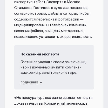
экспертизы
«
Гост Эксперт
»
в Москве
Станислав Гостищев
в суде дал показания,
согласно которым, файлы, в которых якобы
содержится переписка и фотографии —
модифицированы. В телефонах изменены
названия
файлов, очищены метаданные,
позволяющие установить их оригинальность.
Показания эксперта
Гостищев указал в своем заключении,
что из изученных им пяти компакт-
дисков исправны только четыре.
Содержание как минимум трех из них
нельзя использовать — у файлов
ПОДРОБНЕЕ
модифицированы или очищены
метаданные, изменены названия,
«Но прокуратура все равно ссылается на эти
отсутствуют контрольные суммы
доказательства. Кроме этой переписки, в
MD5, позволяющие установить их