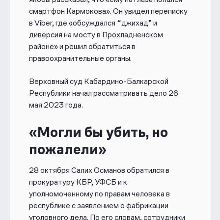
смартфон Кармокова
»
. Он увидел переписку
в Viber, где «обсуждался “джихад” и
диверсия на мосту в Прохладненском
районе» и решил обратиться в
правоохранительные органы.
Верховный суд Кабардино-Балкарской
Республики начал рассматривать дело
26
мая 2023 года.
«Могли бы убить, но
пожалели»
28 октября Салих Османов
обратился в
прокуратуру КБР, УФСБ и к
уполномоченному по правам человека в
республике с заявлением о фабрикации
уголовного дела. По его словам, сотрудники