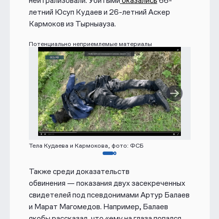
нейтрализовали. Убитыми
оказались
66-
летний Юсуп Кудаев и 26-летний Аскер
Кармоков из Тырныауза.
Потенциально неприемлемые материалы
Тела Кудаева и Кармокова, фото: ФСБ
Также среди доказательств
обвинения
—
показания двух засекреченных
свидетелей под псевдонимами
Артур Балаев
и
Марат Магомедов
. Например, Балаев
якобы рассказал, что
«
ему на глаза попался