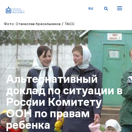
RU
Фото: Станислав Красильников / ТАСС
СЮЖЕТ
Альтернативный
доклад по ситуации в
России Комитету
ООН по правам
ребенка