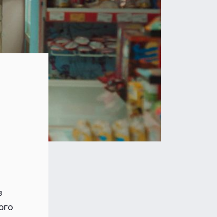
в
ого