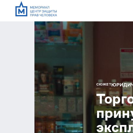
ЮРИДИЧ
СЮЖЕТ
Торг
прин
эксп