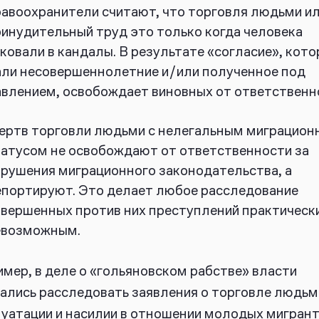
авоохранители считают, что торговля людьми и
инудительный труд это только когда человека
ковали в кандалы. В результате «согласие», кото
али несовершеннолетние и/или полученное под
авлением, освобождает виновных от ответственн
ертв торговли людьми с нелегальным миграцио
татусом не освобождают от ответственности за
рушения миграционного законодательства, а
епортируют. Это делает любое расследование
овершенных против них преступлений практическ
евозможным.
мер, в деле о «гольяновском рабстве» власти
ались расследовать заявления о торговле людьм
уатации и насилии в отношении молодых мигрант