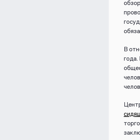
обзор
прово
госу
обяза
В отн
года.
общес
челов
челов
Цент
сидя
торго
заклю