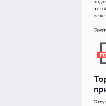
подни
в это
решен
Ориги
То
пр
Отсут