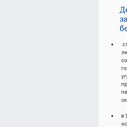
Д
з
б
ст
лю
с
го
уг
пр
пе
с
в 
«