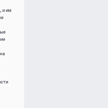
 и им
не
ные
нии
 на
асти