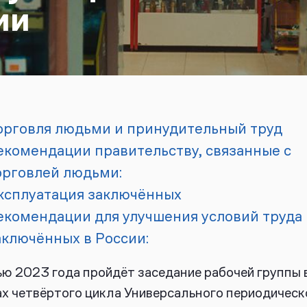
ии
орговля людьми и принудительный труд
екомендации правительству, связанные с
орговлей людьми:
ксплуатация заключённых
екомендации для улучшения условий труда
аключённых в России:
ю 2023 года пройдёт заседание рабочей группы 
х четвёртого цикла Универсального периодическ