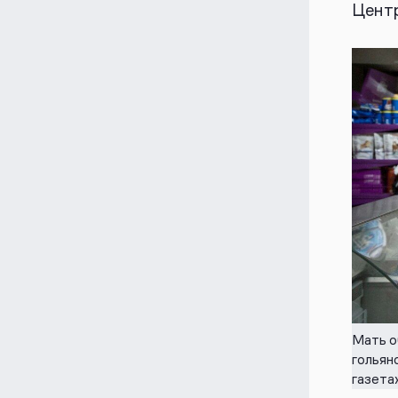
Центр
Мать о
гольян
газета