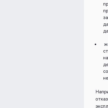
пр
пр
за
д
д
ж
с
на
д
с
н
Напри
отказ
экспл