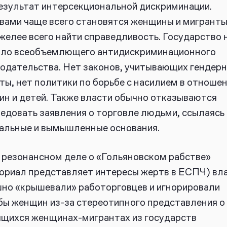
езультат интерсекциональной дискриминации.
ами чаще всего становятся женщины и мигранты,
желее всего найти справедливость. Государство 
яло всеобъемлющего антидискриминационного
одательства. Нет законов, учитывающих гендер
ты, нет политики по борьбе с насилием в отноше
н и детей. Также власти обычно отказываются
едовать заявления о торговле людьми, ссылаясь
альные и вымышленные основания.
в резонансном деле о «Гольяновском рабстве»
риал представляет интересы жертв в ЕСПЧ) вл
но «крышевали» работорговцев и игнорировали
ы женщин из-за стереотипного представления о
щихся женщинах-мигрантах из государств