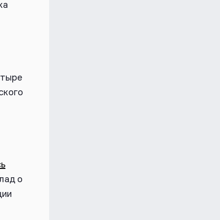
ка
етыре
ского
сь
лад о
ции