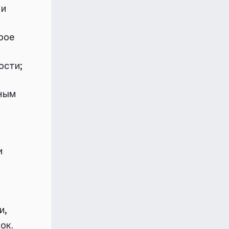
ли
рое
ости;
нным
и
и,
ок.