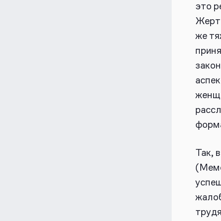
это р
Жертв
же тя
прин
закон
аспек
женщи
рассл
форм
Так, 
(Мемо
успеш
жалоб
трудя