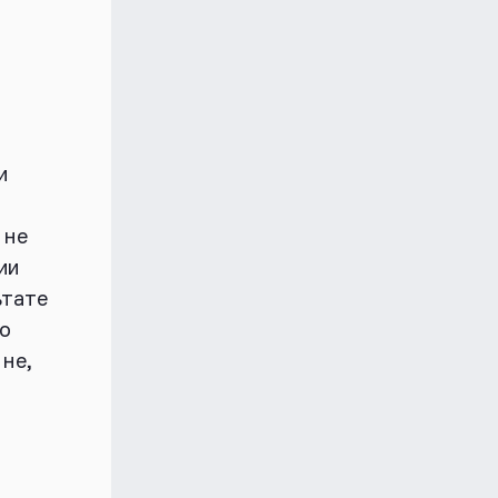
и
 не
ии
ьтате
то
не,