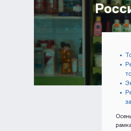
Росс
Т
Р
т
Э
Р
з
Осень
рамка