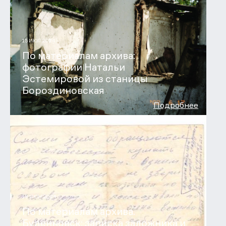
15 ИЮЛ 2024
По материалам архива:
фотографии Натальи
Эстемировой из станицы
Бороздиновская
Подробнее
18 ИЮН 2024
По материалам архива.
Будённовск: записка заложника и