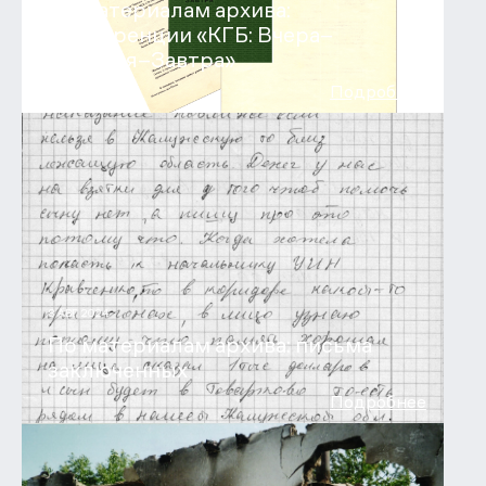
По материалам архива:
конференции «КГБ: Вчера–
Сегодня–Завтра»
Подробнее
8 АВГ 2024
По материалам архива: письма
заключенных
Подробнее