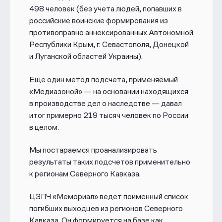
498
человек (без учета людей, попавших в
российские воинские формирования из
противоправно аннексированных Автономной
Республики Крым, г. Севастополя, Донецкой
и Луганской областей Украины)
.
Еще один метод подсчета, применяемый
«Медиазоной» — на основании находящихся
в производстве дел о наследстве — давал
итог примерно 219 тысяч человек по России
в целом.
Мы постараемся проанализировать
результаты таких подсчетов применительно
к регионам Северного Кавказа.
ЦЗПЧ «Мемориал»
ведет
поименный список
погибших
выходцев из регионов Северного
Кавказа. Он формируется на базе как