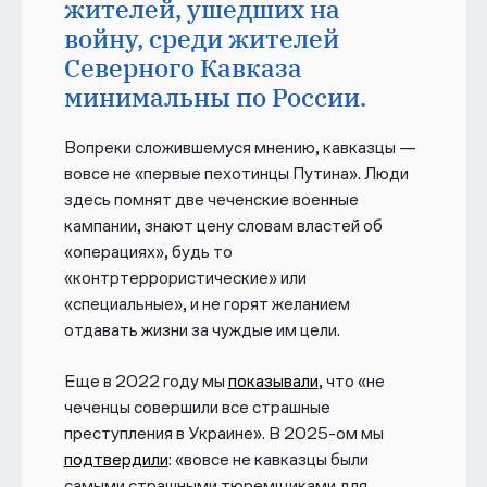
жителей, ушедших на
войну, среди жителей
Северного Кавказа
минимальны по России.
Вопреки сложившемуся мнению, кавказцы —
вовсе не «первые пехотинцы Путина». Люди
здесь помнят две чеченские военные
кампании, знают цену словам властей об
«операциях», будь то
«контртеррористические» или
«специальные», и не горят желанием
отдавать жизни за чуждые им цели.
Еще в 2022 году мы
показывали
, что «не
чеченцы совершили все страшные
преступления в Украине». В 2025-ом мы
подтвердили
: «вовсе не кавказцы были
самыми страшными тюремщиками для