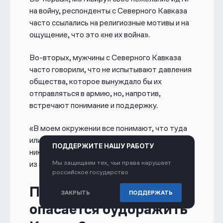
на войну, респонденты с Северного Кавказа
часто ссылались на религиозные мотивы и на
ощущение, что это «не их война».
Во-вторых, мужчины с Северного Кавказа
часто говорили, что не испытывают давления
общества, которое вынуждало бы их
отправляться в армию, но, напротив,
встречают понимание и поддержку.
«В моем окружении все понимают, что туда
или за бабки идут, или вынужденно, и нет
ПОДДЕРЖИТЕ НАШУ РАБОТУ
никакой правды в этой войне»
, — заявил один
Мы защищаем тех, чьи права нарушает
из них
.
российское государство
Причины: Москва
ЗАКРЫТЬ
ПОДДЕРЖАТЬ
опасается будоражить