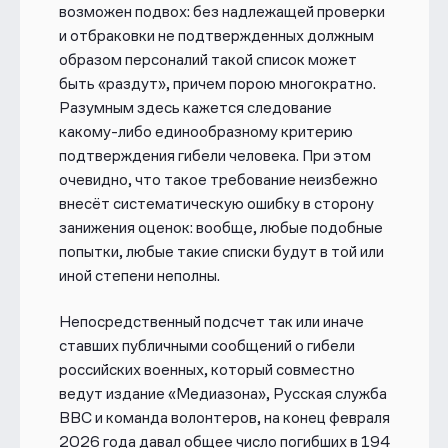
возможен подвох: без надлежащей проверки
и отбраковки не подтвержденных должным
образом персоналий такой список может
быть «раздут», причем порою многократно.
Разумным здесь кажется следование
какому-либо единообразному критерию
подтверждения гибели человека. При этом
очевидно, что такое требование неизбежно
внесёт систематическую ошибку в сторону
занижения оценок: вообще, любые подобные
попытки, любые такие списки будут в той или
иной степени неполны.
Непосредственный подсчет так или иначе
ставших публичными сообщений о гибели
российских военных, который совместно
ведут издание «Медиазона», Русская служба
ВВС и команда волонтеров, на
конец февраля
2026 года
давал общее число погибших в
194