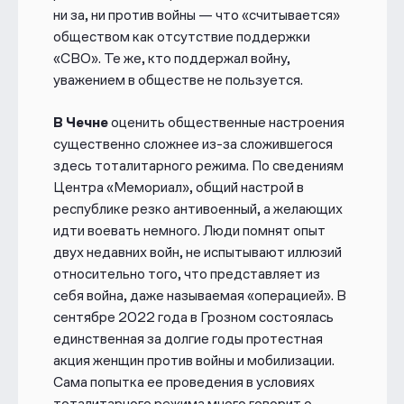
ни за, ни против войны — что «считывается»
обществом как отсутствие поддержки
«СВО». Те же, кто поддержал войну,
уважением в обществе не пользуется.
В
Чечне
оценить общественные настроения
существенно сложнее из-за сложившегося
здесь тоталитарного режима. По сведениям
Центра «Мемориал», общий настрой в
республике резко антивоенный, а желающих
идти воевать немного. Люди помнят опыт
двух недавних войн, не испытывают иллюзий
относительно того, что представляет из
себя война, даже называемая «операцией». В
сентябре 2022 года
в Грозном состоялась
единственная за долгие годы протестная
акция женщин против войны и мобилизации
.
Сама попытка ее проведения в условиях
тоталитарного режима много говорит о