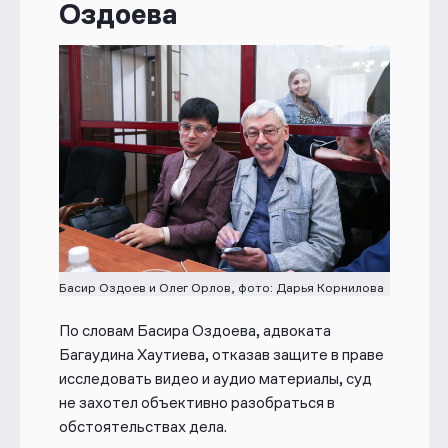
Оздоева
часто
использовались
слова
«вероятно», «предположительно»,
«может быть», а слово «примерно»
использовано 11 тысяч раз.
С января 2023 Ставропольский
краевой суд в Пятигорске
рассматривает апелляционную
жалобу осужденных.
Подробно о преследовании мы
рассказывали в материале: «
Одно из
самых массовых политических дел в
Басир Оздоев и Олег Орлов, фото: Дарья Корнилова
истории России
».
По словам Басира Оздоева, адвоката
Багаудина Хаутиева, отказав защите в праве
исследовать видео и аудио материалы, суд
не захотел объективно разобраться в
обстоятельствах дела.