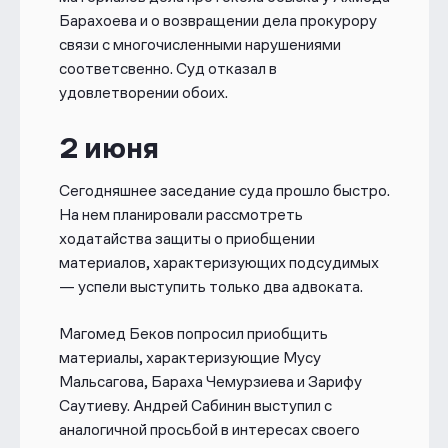
Барахоева;
Барахоева и о возвращении дела прокурору
— Зарифу Саутиеву — бывшую
связи с многочисленными нарушениями
заместительницу директора
соответсвенно. Суд отказал в
республиканского «Мемориального
комплекса жертвам репрессий»;
удовлетворении обоих.
— Мусу Мальсагова — председателя
ингушского отделения «Российского
2 июня
красного креста»;
— Исмаила Нальгиева — главу
Сегодняшнее заседание суда прошло быстро.
организации «Выбор Ингушетии»,
На нем планировали рассмотреть
занимающейся наблюдением на
ходатайства защиты о приобщении
выборах;
материалов, характеризующих подсудимых
— Багаудина Хаутиева — главу
— успели выступить только два адвоката.
Совета молодежных организаций
Ингушетии;
Магомед Беков попросил приобщить
— Бараха Чемурзиева —
председателя общественного
материалы, характеризующие Мусу
объединения «Опора Ингушетии».
Мальсагова, Бараха Чемурзиева и Зарифу
Саутиеву. Андрей Сабинин выступил с
Их признали виновными в применении
аналогичной просьбой в интересах своего
насилия к представителям власти (ст.