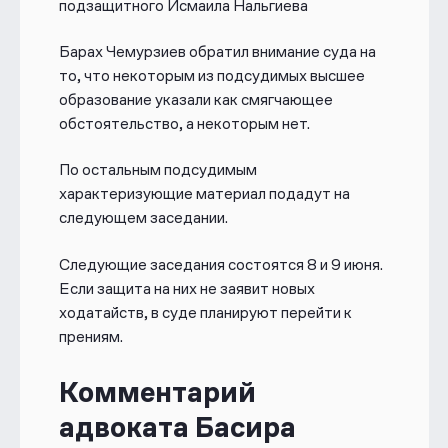
подзащитного Исмаила Нальгиева
318 УК), создании экстремистского
сообщества (ст. 282.1 УК) и участии в
Барах Чемурзиев обратил внимание суда на
нем.
то, что некоторым из подсудимых высшее
образование указали как смягчающее
Малсага Ужахова также осудили за
обстоятельство, а некоторым нет.
создание организации, побуждающей
граждан к совершению
По остальным подсудимым
противоправных деяний (ч. 2 ст. 239),
характеризующие материал подадут на
а Ахмеда Барахоева — за участие в
ней (ч. 3 ст. 239 УК).
следующем заседании.
Дело восьмого участника процесса,
Следующие заседания состоятся 8 и 9 июня.
Ахмеда Погорова, выделили в
Если защита на них не заявит новых
отдельное производство.
ходатайств, в суде планируют перейти к
прениям.
Над делом работали 13 адвокатов и
семь общественных защитников. По
Комментарий
их мнению, все обвинения носили
декларативный характер. В
адвоката Басира
обвинительном заключении