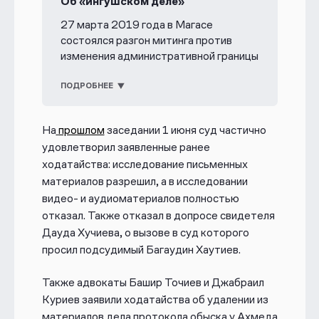
Об «ингушском деле»
27 марта 2019 года в Магасе
состоялся разгон митинга против
изменения административной границы
с Чечнёй. Он стал началом репрессий в
отношении ингушской оппозиции. В
ПОДРОБНЕЕ
результате против сотен участников
народного протеста возбудили
На
прошлом
заседании 1 июня
суд частично
административные дела, против
удовлетворил заявленные ранее
десятков — уголовные.
ходатайства: исследование письменных
В декабре 2021
материалов разрешил, а в исследовании
Кисловодский городской суд на
видео- и аудиоматериалов полностью
выездном заседании в Ессентуках
отказал. Также отказал в допросе свидетеля
приговорил к срокам от 7,5 до 9 лет
Дауда Хучиева, о вызове в суд которого
лишения свободы:
просил подсудимый Багаудин Хаутиев.
— Малсага Ужахова — председателя
Также адвокаты Башир Точиев и Джабраил
Совета тейпов ингушского народа;
Куриев заявили ходатайства об удалении из
— члена этого Совета Ахмеда
материалов дела протокола обыска у Ахмеда