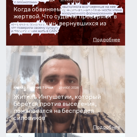
30 ИЮЛ 2026
ЮРИДИЧЕСКАЯ КОМАНДА
Когда обвиняемая могла быть
жертвой. Что суды не проверяют в
делах женщин, вернувшихся из
Сирии
Подробнее
29 ИЮЛ 2026
КАВКАЗ. ГОРЯЧИЕ ТОЧКИ
Житель Ингушетии, который
борется против выселения,
пожаловался на беспредел
силовиков
Подробнее