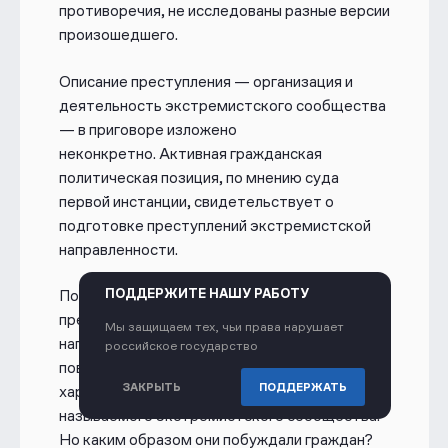
противоречия, не исследованы разные версии
произошедшего.
Описание преступления — организация и
деятельность экстремистского сообщества
— в приговоре изложено
неконкретно. Активная гражданская
политическая позиция, по мнению суда
первой инстанции, свидетельствует о
подготовке преступлений экстремистской
направленности.
ПОДДЕРЖИТЕ НАШУ РАБОТУ
Побуждение граждан к совершению
преступлений экстремистской
Мы защищаем тех, чьи права нарушает
направленности — это неоднократно
российское государство
повторяется в приговоре — такой была
ЗАКРЫТЬ
ПОДДЕРЖАТЬ
характеристика деятельности так
называемого экстремистского сообщества.
Но каким образом они побуждали граждан?