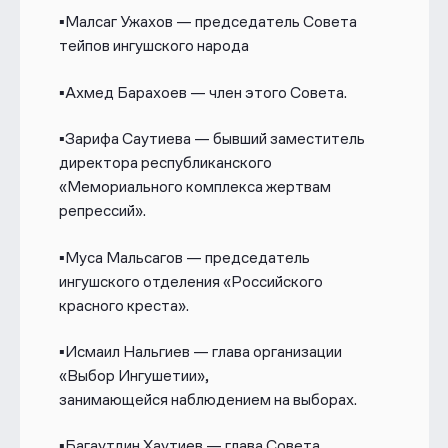
▪️Малсаг Ужахов — председатель Совета
тейпов ингушского народа
▪️Ахмед Барахоев — член этого Совета.
▪️Зарифа Саутиева — бывший заместитель
директора республиканского
«Мемориального комплекса жертвам
репрессий».
▪️Муса Мальсагов — председатель
ингушского отделения «Российского
красного креста».
▪️Исмаил Нальгиев — глава организации
«Выбор Ингушетии»,
занимающейся
наблюдением на выборах.
▪️Багаутдин Хаутиев — глава Совета