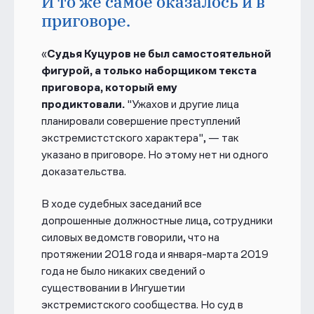
И то же самое оказалось и в
приговоре.
«
Судья Куцуров не был самостоятельной
фигурой, а только наборщиком текста
приговора, который ему
продиктовали.
"Ужахов и другие лица
планировали совершение преступлений
экстремистстского характера", — так
указано в приговоре. Но этому нет ни одного
доказательства.
В ходе судебных заседаний все
допрошенные должностные лица, сотрудники
силовых ведомств говорили, что на
протяжении 2018 года и января-марта 2019
года не было никаких сведений о
существовании в Ингушетии
экстремистского сообщества.
Но суд в