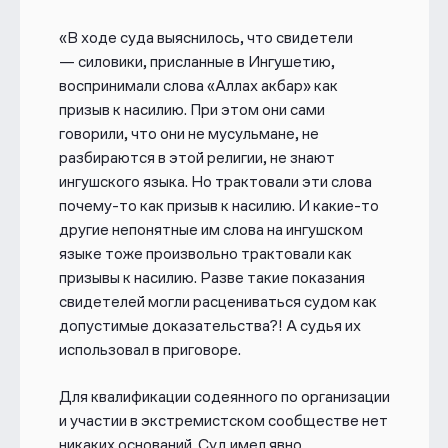
«В ходе суда выяснилось, что свидетели
— силовики, присланные в Ингушетию,
воспринимали слова «Аллах акбар» как
призыв к насилию. При этом они сами
говорили, что они не мусульмане, не
разбираются в этой религии, не знают
ингушского языка. Но трактовали эти слова
почему-то как призыв к насилию. И какие-то
другие непонятные им слова на ингушском
языке тоже произвольно трактовали как
призывы к насилию. Разве такие показания
свидетелей могли расцениваться судом как
допустимые доказательства?! А судья их
использовал в приговоре.
Для квалификации содеянного по организации
и участии в экстремистском сообществе нет
никаких оснований. Суд имел явно