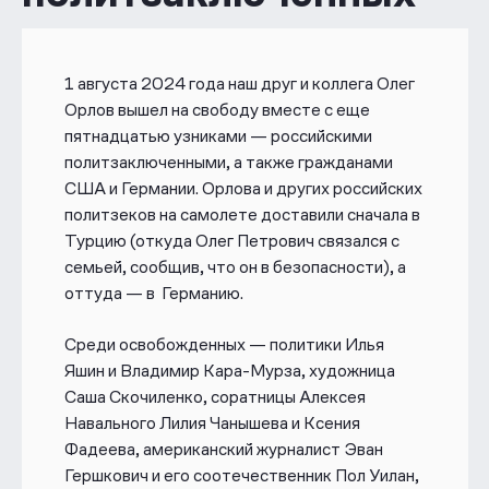
1 августа 2024 года наш друг и коллега Олег
Орлов вышел на свободу вместе с еще
пятнадцатью узниками — российскими
политзаключенными, а также гражданами
США и Германии. Орлова и других российских
политзеков на самолете доставили сначала в
Турцию (откуда Олег Петрович связался с
семьей, сообщив, что он в безопасности), а
оттуда — в
Германию.
Среди освобожденных — политики Илья
Яшин и Владимир Кара-Мурза, художница
Саша Скочиленко, соратницы Алексея
Навального Лилия Чанышева и Ксения
Фадеева, американский журналист Эван
Гершкович и его соотечественник Пол Уилан,