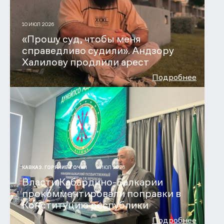
10 ИЮЛ 2026
«Прошу суд, чтобы меня
справедливо судили». Андзору
Халилову продлили арест
Подробнее
9 ИЮЛ 2026
КАВКАЗ. ГОРЯЧИЕ ТОЧКИ
Власти Кабардино-Балкарии
прокомментировали поправки в
Конституцию республики
Подробнее