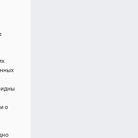
о
их
енных
видны
и о
дно