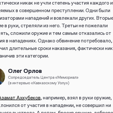
тически никак не учли степень участия каждого и
яемых в совершенном преступлении. Одни были
изаторами нападений и вовлекали других. Вторые
е в руки, стреляли из него. Третьи не пожелали
ять, сложили оружие и тем самым отказались от
ия в нападениях. Однако обвинение потребовало, 
чил длительные сроки наказания, фактически ник
аничив эти категории.
Олег Орлов
Сопредседатель Центра «Мемориал»
(в интервью «Кавказскому Узлу»)
Азамат Ахкубеков
, например, взял в руки оружие,
клонился от участия в нападении, не совершил ни
дного выстрела. А потом, бросив оружие, добров