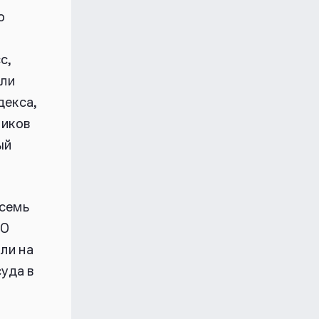
о
с,
или
декса,
ников
ый
осемь
40
ли на
суда в