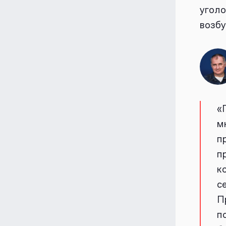
уголо
возбу
«
м
п
п
к
с
П
п