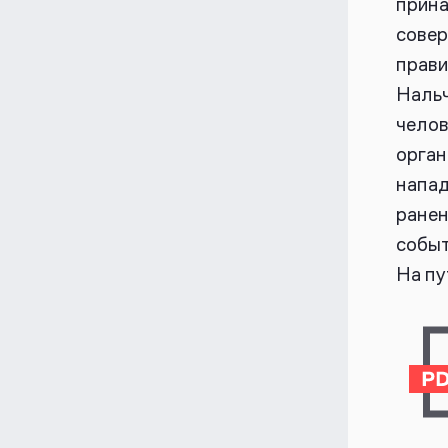
прина
совер
прави
Нальч
челов
орган
напад
ранен
событ
На пу