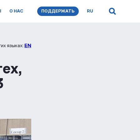
Ы
О НАС
ПОДДЕРЖАТЬ
RU
их языках:
EN
ех,
3