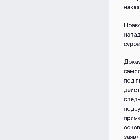
наказ
Прав
напад
суров
Доказ
самоо
под п
дейст
следы
подсу
приме
основ
заявл