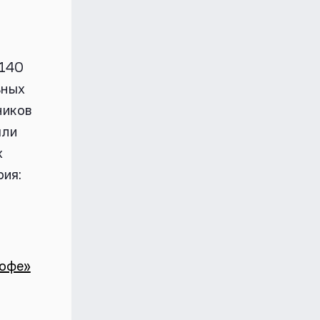
в
 140
ьных
ников
ыли
х
ия:
рофе»