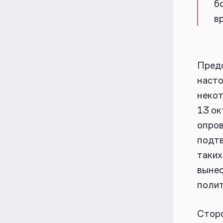
б
в
Предс
насто
некот
13 ок
опров
подтв
таких
выне
поли
Сторо