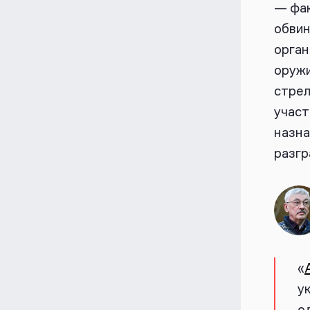
— фак
обвин
орган
оружи
стрел
участ
назна
разгр
«
у
о