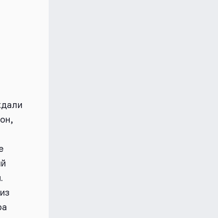
ждали
он,
е
ый
.
 из
ра