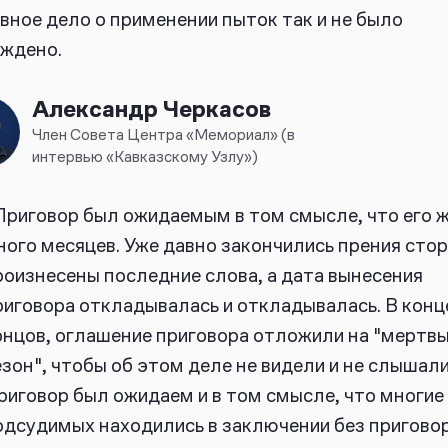
вное дело о применении пыток так и не было
ждено.
Александр Черкасов
Член Совета Центра «Мемориал» (в
интервью «Кавказскому Узлу»)
Приговор был ожидаемым в том смысле, что его 
ного месяцев. Уже давно закончились прения стор
роизнесены последние слова, а дата вынесения
риговора откладывалась и откладывалась. В конц
онцов, оглашение приговора отложили на "мертв
езон", чтобы об этом деле не видели и не слышали
риговор был ожидаем и в том смысле, что многие
одсудимых находились в заключении без пригово