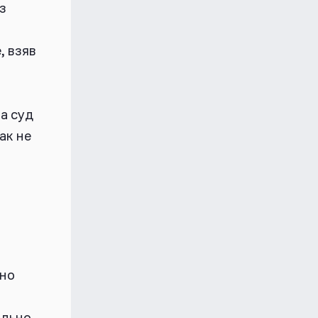
з
, взяв
а суд
ак не
 но
ольно