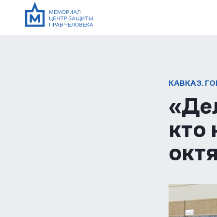
КАВКАЗ. Г
«Дел
кто 
окт