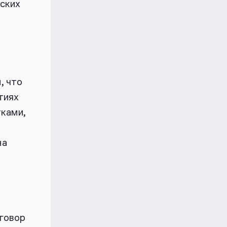
нских
, что
тиях
тками,
на
иговор