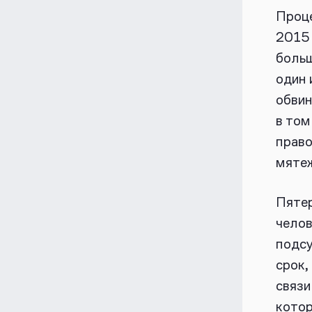
Проце
2015 
боль
один 
обвин
в том
право
мяте
Пятер
челов
подсу
срок,
связи
котор