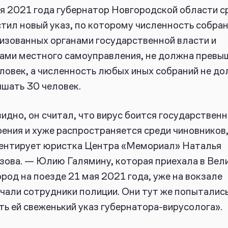
я 2021 года губернатор Новгородской области с
тил новый указ, по которому численность собран
изованных органами государственной власти и
ами местного самоуправления, не должна превы
ловек, а численность любых иных собраний не д
шать 30 человек.
идно, он считал, что вирус боится государствен
ения и хуже распространяется среди чиновников
ентирует юристка Центра «Мемориал» Наталья
ова. — Юлию Галямину, которая приехала в Вел
род на поезде 21 мая 2021 года, уже на вокзале
чали сотрудники полиции. Они тут же попыталис
ть ей свеженький указ губернатора-вирусолога».