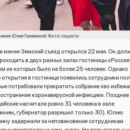
ание Юлии Галяминой. Фото: соцсети
е менее Земский съезд открылся 22 мая. Он дол
роходить в двух разных залах гостиницы «Россия»
м из которых было не более 25 человек. Однако
 открытия в гостинице появились сотрудники пол
ые потребовали прекратить собрание «во избежа
остранения коронавирусной инфекции». Позднее
ейские насчитали ровно 31 человека в зале
мним, губернатор разрешил только 30).
Юлию
ину задержали за неповиновение сотрудникам
ии и арестовали на семь суток. На всех остальны