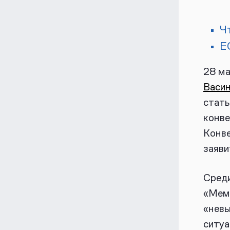
Ч
Е
28 м
Васин
стать
конве
Конве
заяв
Среди
«Мемо
«невы
ситуа