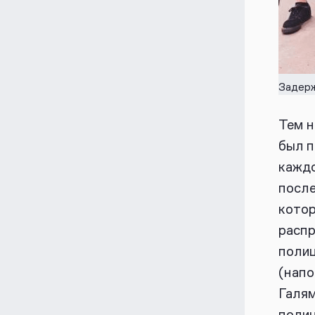
Задерж
Тем н
был п
каждо
после
котор
распр
полиц
(напо
Галям
полиц