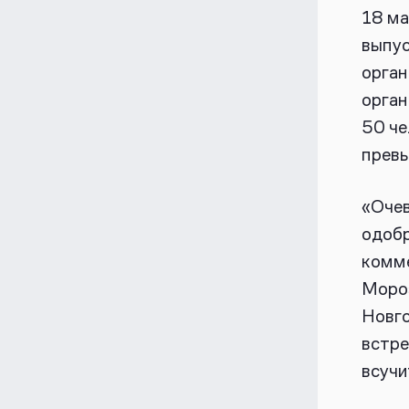
18 ма
выпус
орган
орган
50 че
превы
«Очев
одобр
комм
Мороз
Новго
встре
всучи