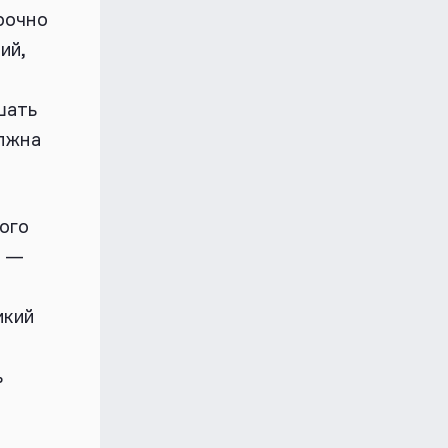
рочно
ий,
шать
олжна
ного
, —
икий
ь