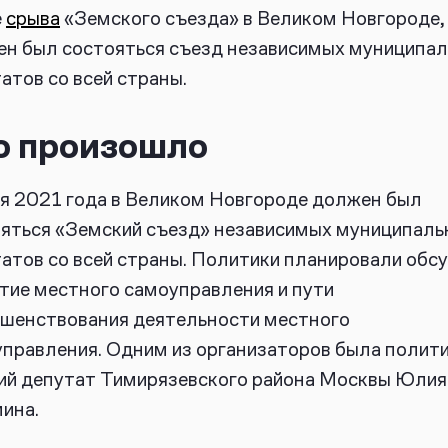
е
срыва
«Земского съезда» в Великом Новгороде,
н был состояться съезд независимых муниципа
атов со всей страны.
о произошло
я 2021 года в Великом Новгороде должен был
яться «Земский съезд» независимых муниципаль
атов со всей страны. Политики планировали обс
тие местного самоуправления и пути
шенствования деятельности местного
правления. Одним из организаторов была полити
й депутат Тимирязевского района Москвы Юлия
мина.