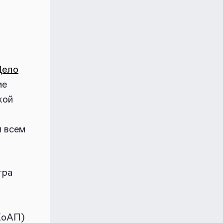
Дело
ие
кой
л всем
тра
 КоАП)