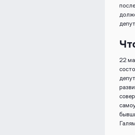
посл
долже
депут
Чт
22 ма
состо
депут
разви
совер
самоу
бывши
Галя