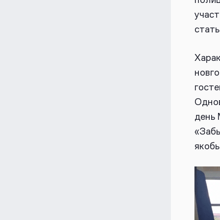
участ
статье
Харак
новго
госте
Однов
день
«Забы
якобы