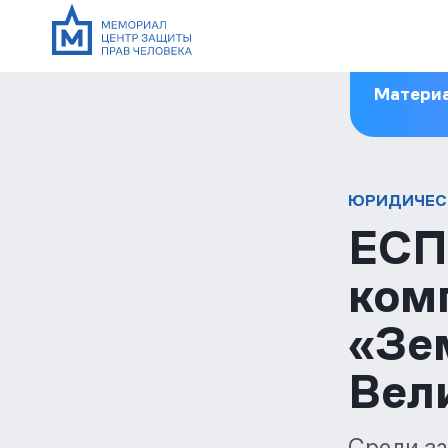
Материа
ЮРИДИЧЕС
ЕСП
ком
«Зе
Вел
Среди з