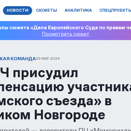
НОВОСТИ
СЮЖЕТЫ
АНАЛИТИКА
СПЕЦПРОЕКТ
лы сюжета «Дела Европейского Суда по правам ч
Посмотреть сюжет
КАЯ КОМАНДА
29 МАР 2024
Ч присудил
пенсацию участни
мского съезда» в
иком Новгороде
аявителей — доверители ПЦ «Мемориал»