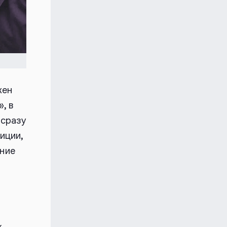
жен
, в
 сразу
иции,
ние
х