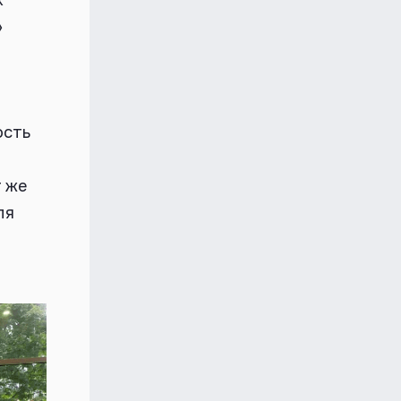
»
ость
 же
ля