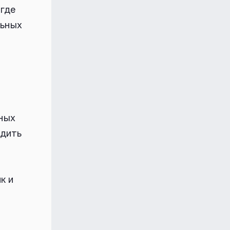
 где
льных
ных
удить
к и