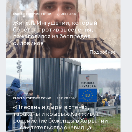
29 ИЮЛ 2026
КАВКАЗ. ГОРЯЧИЕ ТОЧКИ
Житель Ингушетии, который
борется против выселения,
пожаловался на беспредел
силовиков
Подробнее
23 ИЮЛ 2026
КАВКАЗ. ГОРЯЧИЕ ТОЧКИ
«Плесень и дыры в стенах,
тараканы и крысы». Как живут
российские беженцы в Хорватии
— свидетельства очевидца