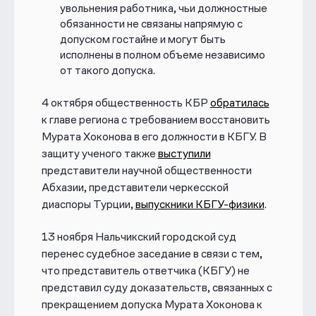
увольнения работника, чьи должностные
обязанности не связаны напрямую с
допуском гостайне и могут быть
исполнены в полном объеме независимо
от такого допуска.
4 октября
общественность КБР
обратилась
к главе региона
с требованием восстановить
Мурата Хоконова в его должности в КБГУ. В
защиту ученого также
выступили
представители научной общественности
Абхазии, представители черкесской
диаспоры Турции,
выпускники КБГУ-физики
.
13 ноября Нальчикский городской суд
перенес судебное заседание в связи с тем,
что представитель ответчика (КБГУ) не
представил суду доказательств, связанных с
прекращением допуска Мурата Хоконова к