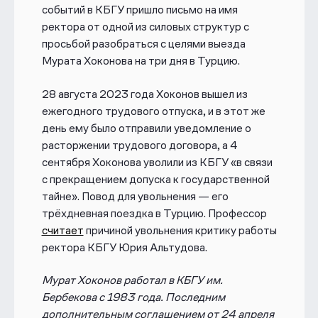
событий в КБГУ пришло письмо на имя
ректора от одной из силовых структур с
просьбой разобраться с целями выезда
Мурата Хоконова на три дня в Турцию.
28 августа 2023 года Хоконов вышел из
ежегодного трудового отпуска, и в этот же
день ему было отправили
уведомление о
расторжении трудового договора
, а
4
сентября Хоконова уволили из КБГУ
«в связи
с прекращением допуска к государственной
тайне».
Повод для увольнения — его
трёхдневная поездка в Турцию. Профессор
считает
причиной увольнения критику работы
ректора КБГУ Юрия Альтудова.
Мурат
Хоконов работал в КБГУ им.
Бербекова с 1983 года. Последним
дополнительным соглашением от 24 апреля