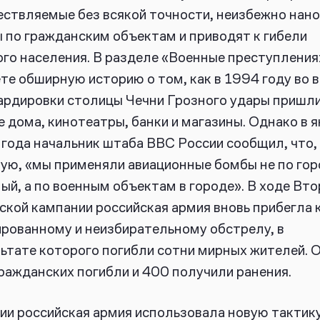
ствляемые без всякой точности, неизбежно нан
 по гражданским объектам и приводят к гибели
го населения. В разделе «Военные преступления
те обширную историю о том, как в 1994 году во 
рдировки столицы Чечни Грозного удары пришли
 дома, кинотеатры, банки и магазины. Однако в 
года начальник штаба ВВС России сообщил, что,
ую, «мы применяли авиационные бомбы не по го
ый, а по военным объектам в городе». В ходе Вт
ской кампании российская армия вновь прибегла 
рованному и неизбирательному обстрелу, в
ьтате которого погибли сотни мирных жителей. 
ражданских погибли и 400 получили ранения.
ии российская армия использовала новую тактику