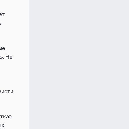
—
ет
ь
ые
». Не
висти
стка»
ых