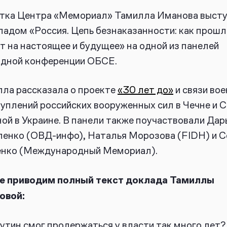
тка Центра «Мемориал» Тамилла Иманова выст
ладом «Россия. Цепь безнаказанности: как прош
т на настоящее и будущее» на одной из панелей
одной конференции ОБСЕ.
ла рассказала о проекте
«30 лет до»
и связи во
уплений российских вооруженных сил в Чечне и 
ной в Украине. В панели также поучаствовали Дар
енко (ОВД-инфо), Наталья Морозова (FIDH) и С
енко (Международный Мемориал).
е приводим полный текст доклада Тамиллы
овой:
утин смог продержаться у власти так много лет