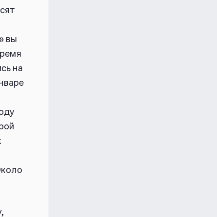
осят
» вы
время
сь на
январе
роду
орой
к
Около
,