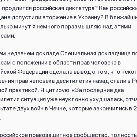
 продлится российская диктатура? Как российск
ане допустили вторжение в Украину? В ближайш
лько минут я немного поразмышляю над этими
сами.
ем недавнем докладе Специальная докладчица п
сам о положении в области прав человека в
йской Федерации сделала вывод о том, что неко
ения прав человека десятилетия назад стали в Р
ой практикой. Я цитирую: «За последние два
илетия ситуация уже неуклонно ухудшалась, отча
ьтате двух войн в Чечне, которые закончились в
.
оссийское правозащитное сообщество, полность