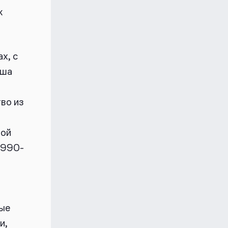
к
х, с
ша
во из
кой
1990-
ные
и,