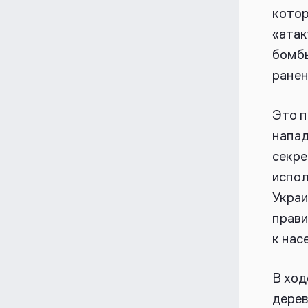
котор
«атак
бомбы
ранен
Это п
напад
секре
испол
Украи
прави
к нас
В ход
дерев