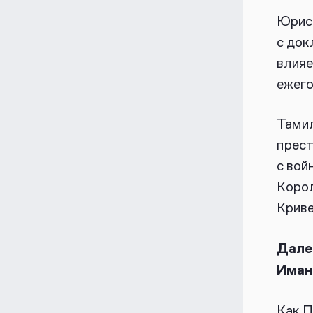
Юрис
с док
влияе
ежег
Тамил
прест
с вой
Корол
Крив
Дале
Иман
Как П