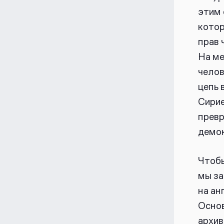
этим 
котор
прав 
На ме
челов
цепь 
Сирие
превр
демок
Чтобы
мы за
на ан
Основ
архив