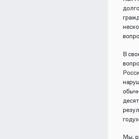
долго
гражд
неско
вопро
В сво
вопро
Росси
наруш
обычн
десят
резул
году»
Мы, р