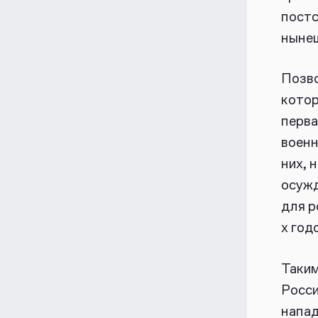
постс
нынеш
Позво
котор
перва
военн
них, 
осужд
для р
х год
Таким
Росси
напад