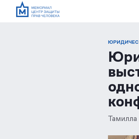
ЮРИДИЧЕС
Юри
выс
одн
кон
Тамилла 