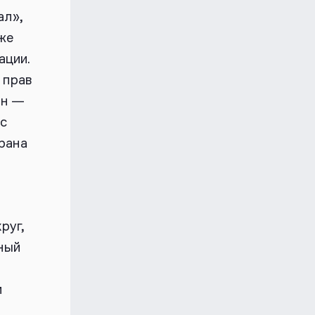
ал»,
же
ации.
 прав
йн —
 с
рана
руг,
ный
м