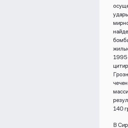
осуще
удары
мирно
найде
бомба
жилые
1995 
цитир
Грозн
чечен
масси
резул
140 г
В Сир