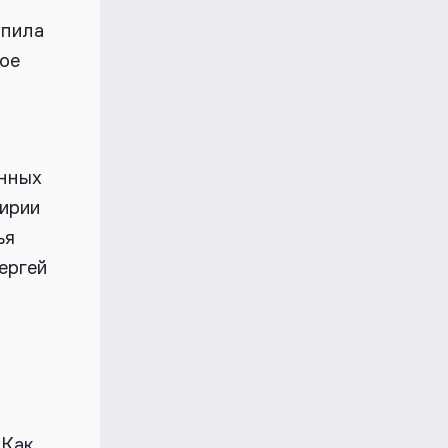
упила
лое
енных
Сирии
ья
ергей
?
Как