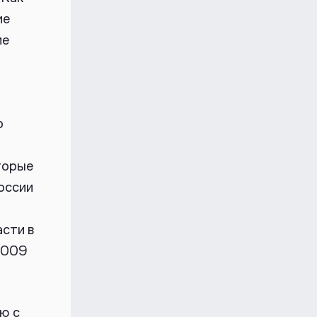
ие
ие
о
торые
оссии
сти в
 2009
ю с