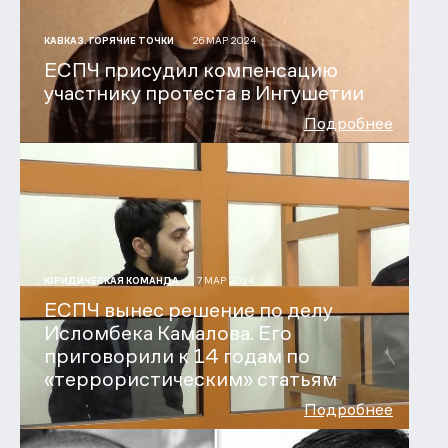
26 МАР 2024
КАВКАЗ. ГОРЯЧИЕ ТОЧКИ
ЕСПЧ присудил компенсацию
участнику протеста в Ингушетии
Подробнее
7 МАР 2024
ЮРИДИЧЕСКАЯ КОМАНДА
ЕСПЧ вынес решение по делу
Исломбека Камалова. Его
приговорили к 14 годам по
«террористическим» статьям
Подробнее