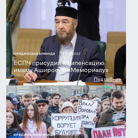
18 ЯНВ 2023
ЮРИДИЧЕСКАЯ КОМАНДА
ЕСПЧ присудил компенсацию
имаму Аширову и «Мемориалу»
Подробнее
15 ДЕК 2022
ЮРИДИЧЕСКАЯ КОМАНДА