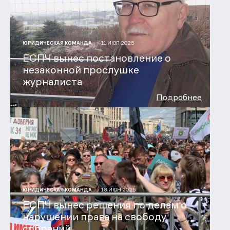
11 ИЮЛ 2025
ЮРИДИЧЕСКАЯ КОМАНДА
ЕСПЧ вынес постановление о
незаконной прослушке
журналиста
Подробнее
18 ИЮН 2025
ЮРИДИЧЕСКАЯ КОМАНДА
ЕСПЧ вынес решения по делам о
нарушении права на свободу
собраний