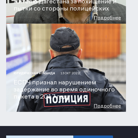
жителю Дагестана за похищение и
пытки со стороны полицейских
Подробнее
13 ОКТ 2022
ЮРИДИЧЕСКАЯ КОМАНДА
ЕСПЧ признал нарушением
задержание во время одиночного
пикета в 2017 году
Подробнее
Subscribe to our newsletter