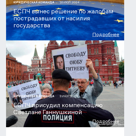
16 ИЮЛ 2024
ЮРИДИЧЕСКАЯ КОМАНДА
ЕСПЧ вынес решение по жалобам
пострадавших от насилия
государства
Подробнее
9 ИЮЛ 2024
ЮРИДИЧЕСКАЯ КОМАНДА
ЕСПЧ присудил компенсацию
Светлане Ганнушкиной
Подробнее