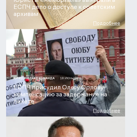
ЕСПЧ дело о доступе к советским
архивам
Подробнее
18 ИЮН 2024
ЮРИДИЧЕСКАЯ КОМАНДА
ЕСПЧ присудил Олегу Орлову
компенсацию за задержание на
пикете
Подробнее