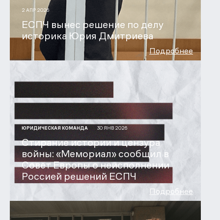
2 АПР 2026
ЕСПЧ вынес решение по делу
историка Юрия Дмитриева
Подробнее
30 ЯНВ 2026
ЮРИДИЧЕСКАЯ КОМАНДА
Стирание истории и цензура
войны: «Мемориал» сообщил в
Совет Европы о неисполнении
Россией решений ЕСПЧ
Подробнее