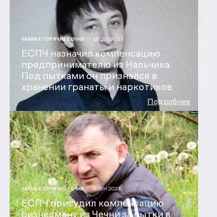
18 СЕН 2023
КАВКАЗ. ГОРЯЧИЕ ТОЧКИ
ЕСПЧ назначил компенсацию
предпринимателю из Нальчика.
Под пытками он признался в
хранении гранаты и наркотиков
Подробнее
8 СЕН 2023
КАВКАЗ. ГОРЯЧИЕ ТОЧКИ
ЕСПЧ присудил компенсацию
бизнесмену из Чечни за пытки в