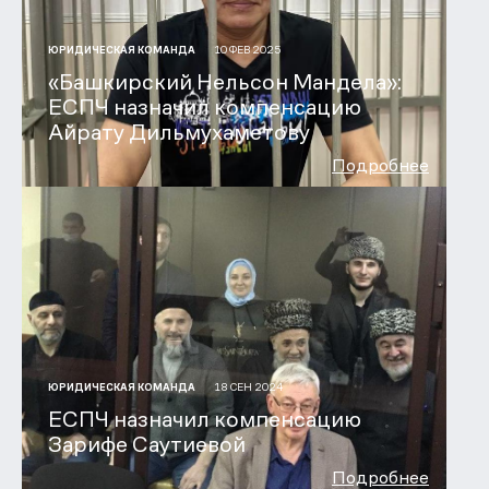
10 ФЕВ 2025
ЮРИДИЧЕСКАЯ КОМАНДА
«Башкирский Нельсон Мандела»:
ЕСПЧ назначил компенсацию
Айрату Дильмухаметову
Подробнее
18 СЕН 2024
ЮРИДИЧЕСКАЯ КОМАНДА
ЕСПЧ назначил компенсацию
Зарифе Саутиевой
Подробнее