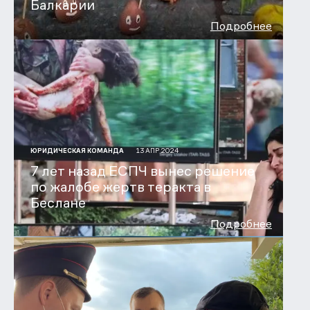
Балкарии
Подробнее
13 АПР 2024
ЮРИДИЧЕСКАЯ КОМАНДА
7 лет назад ЕСПЧ вынес решение
по жалобе жертв теракта в
Беслане
Подробнее