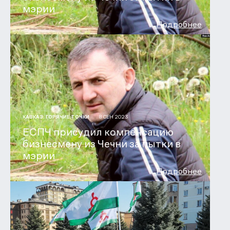
мэрии
Подробнее
8 СЕН 2023
КАВКАЗ. ГОРЯЧИЕ ТОЧКИ
ЕСПЧ присудил компенсацию
бизнесмену из Чечни за пытки в
мэрии
Подробнее