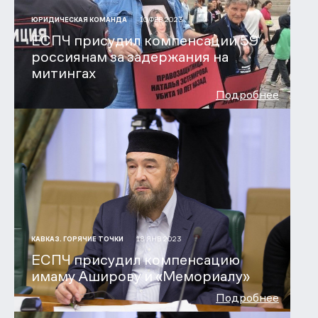
10 ФЕВ 2023
ЮРИДИЧЕСКАЯ КОМАНДА
ЕСПЧ присудил компенсации 59
россиянам за задержания на
митингах
Подробнее
18 ЯНВ 2023
КАВКАЗ. ГОРЯЧИЕ ТОЧКИ
ЕСПЧ присудил компенсацию
имаму Аширову и «Мемориалу»
Подробнее