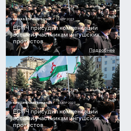
13 АПР 2023
КАВКАЗ. ГОРЯЧИЕ ТОЧКИ
ЕСПЧ присудил компенсации
восьми участникам ингушских
протестов
Подробнее
13 АПР 2023
ЮРИДИЧЕСКАЯ КОМАНДА
ЕСПЧ присудил компенсации
восьми участникам ингушских
протестов