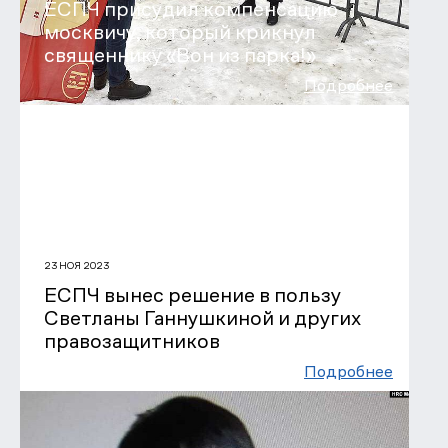
ЕСПЧ присудил компенсацию
москвичу, который крикнул
священнику «Вон из парка!»
Подробнее
23 НОЯ 2023
ЕСПЧ вынес решение в пользу
Светланы Ганнушкиной и других
правозащитников
Подробнее