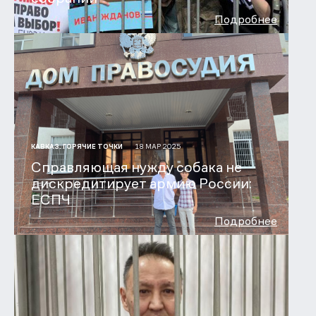
Подробнее
18 МАР 2025
КАВКАЗ. ГОРЯЧИЕ ТОЧКИ
Справляющая нужду собака не
дискредитирует армию России:
ЕСПЧ
Подробнее