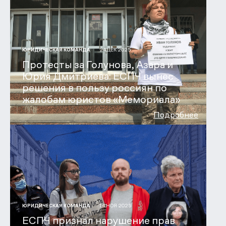
24 ДЕК 2025
ЮРИДИЧЕСКАЯ КОМАНДА
Протесты за Голунова, Азара и
Юрия Дмитриева: ЕСПЧ вынес
решения в пользу россиян по
жалобам юристов «Мемориала»
Подробнее
14 НОЯ 2025
ЮРИДИЧЕСКАЯ КОМАНДА
ЕСПЧ признал нарушение прав