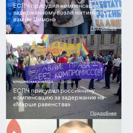
ЕСПЧ присудил компенсацию
задержанному возле митинга «Он
вам не Димон»
Подробнее
5 ДЕК 2022
ЮРИДИЧЕСКАЯ КОМАНДА
ЕСПЧ присудил россиянину
компенсацию за задержание на
«Марше равенства»
Подробнее