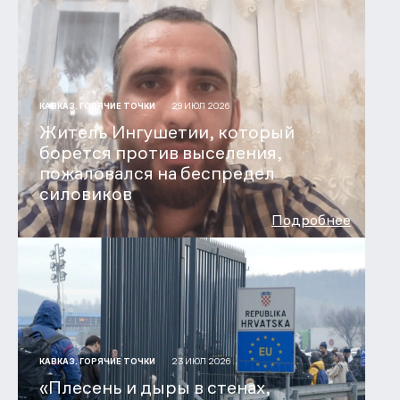
29 ИЮЛ 2026
КАВКАЗ. ГОРЯЧИЕ ТОЧКИ
Житель Ингушетии, который
борется против выселения,
пожаловался на беспредел
силовиков
Подробнее
23 ИЮЛ 2026
КАВКАЗ. ГОРЯЧИЕ ТОЧКИ
«Плесень и дыры в стенах,