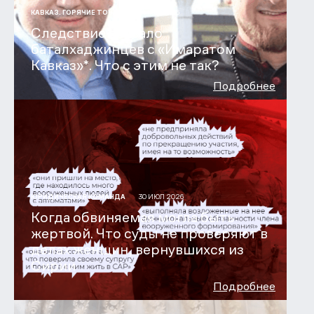
31 ИЮЛ 2026
КАВКАЗ. ГОРЯЧИЕ ТОЧКИ
Следствие связало
баталхаджинцев с «Имаратом
Кавказ»*. Что с этим не так?
Подробнее
30 ИЮЛ 2026
ЮРИДИЧЕСКАЯ КОМАНДА
Когда обвиняемая могла быть
жертвой. Что суды не проверяют в
делах женщин, вернувшихся из
Сирии
Подробнее