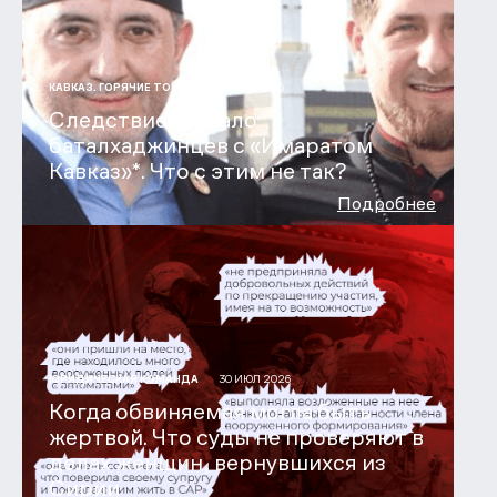
31 ИЮЛ 2026
КАВКАЗ. ГОРЯЧИЕ ТОЧКИ
Следствие связало
баталхаджинцев с «Имаратом
Кавказ»*. Что с этим не так?
Подробнее
30 ИЮЛ 2026
ЮРИДИЧЕСКАЯ КОМАНДА
Когда обвиняемая могла быть
жертвой. Что суды не проверяют в
делах женщин, вернувшихся из
Сирии