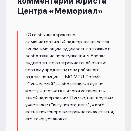
комментарий юриста
содержания под стражей, и обязал
Центра «Мемориал»
власти России выплатить активисту
5000 евро. В мае 2025-го Суд
подтвердил, что российские власти
должным образом не провели
«Это обычная практика —
проверку законности задержания
административный надзор назначается
активиста и нарушили статью 5
лицам, имеющим судимость за тяжкие и
Европейской конвенции о праве на
особо тяжкие преступления. У Бараха
свободу и личную
судимость по экстремистской статье,
неприкосновенность — Бараху
назначили компенсацию 500 евро.
поэтому представители районного
отдела полиции — МО МВД России
"Сунженский" — обратились в суд по
месту жительства, чтобы установить
такой надзор за ним. Думаю, над другими
участникам "ингушского дела", у кого
есть в приговоре экстремистская статья,
его тоже установят.