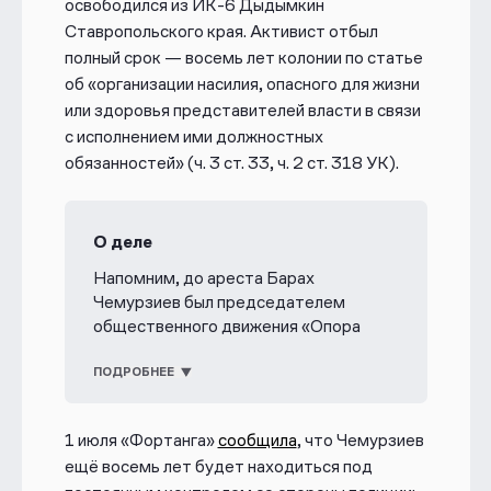
освободился из ИК-6 Дыдымкин
Ставропольского края. Активист отбыл
полный срок — восемь лет колонии по статье
об «организации насилия, опасного для жизни
или здоровья представителей власти в связи
с исполнением ими должностных
обязанностей» (ч. 3 ст. 33, ч. 2 ст. 318 УК).
О деле
Напомним, до ареста Барах
Чемурзиев был председателем
общественного движения «Опора
Ингушетии» и членом президиума
Всемирного конгресса ингушского
ПОДРОБНЕЕ
народа. В марте 2019 года
Чемурзиев подал заявку на
1 июля «Фортанга»
сообщила
, что Чемурзиев
проведение митинга в Магасе против
ещё восемь лет
будет находиться под
незаконной передачи земель Чечне.