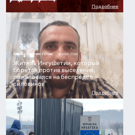
Подробнее
29 ИЮЛ 2026
КАВКАЗ. ГОРЯЧИЕ ТОЧКИ
Житель Ингушетии, который
борется против выселения,
пожаловался на беспредел
силовиков
Подробнее