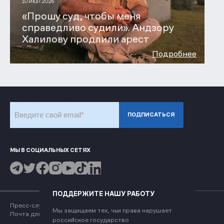
10 ИЮЛ 2026
«Прошу суд, чтобы меня
справедливо судили». Андзору
Халилову продлили арест
Подробнее
Subscribe to our newsletter
ПОДПИСАТЬСЯ
МЫ В СОЦИАЛЬНЫХ СЕТЯХ
ПОДДЕРЖИТЕ НАШУ РАБОТУ
Пресс-служба
press@memohrc.org
Мы защищаем тех, чьи права нарушает
Почта для обращений
coordinator@memohrc.org
российское государство