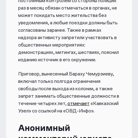
постоянным контролем со стороны полиции:
После окончания согласованного
времени акции он уехал домой. В
раз в месяц обязан отмечаться в органах, не
итоге силовики разогнали мирный
может покидать место жительства без
протест, сотни людей задержали.
уведомления, а любые поездки должны быть
согласованы заранее. Также в рамках
Участников акции, в том числе Бараха,
надзора активисту запретили участвовать в
обвинили в организации насилия в
общественных мероприятиях:
отношении представителей власти и
демонстрациях, митингах, шествиях, пояснил
создании экстремистского
изданию источник в его окружении.
сообщества. В декабре 2021
Кисловодский городской суд на
Приговор, вынесенный Бараху Чемурзиеву,
выездном заседании в Ессентуках
включал только полгода ограничения
приговорил их к срокам от 7,5 до 9 лет
свободы после выхода из колонии, а также
лишения свободы.
запрет занимать общественные должности в
Европейский суд по правам человека
течение четырех лет,
отмечает
«Кавказский
дважды вынес решения в пользу
Узел» со ссылкой на «ОВД-Инфо».
Чемурзиева. В 2024 году ЕСПЧ
признал, что в деле Чемурзиева не
Анонимный
было беспристрастного суда и
достаточных оснований для