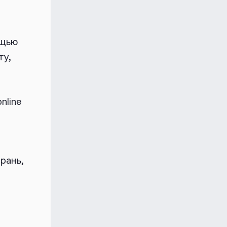
ощью
ту,
online
зрань,