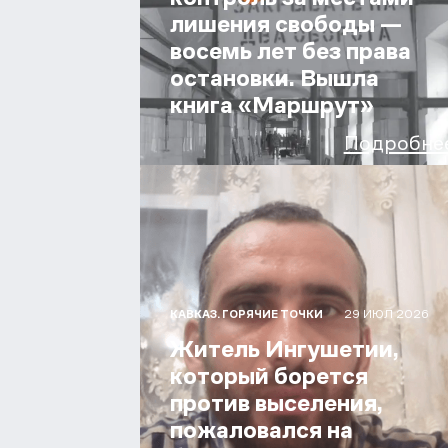
лишения свободы —
восемь лет без права
остановки. Вышла
книга «Маршрут»
Подробне
29 ИЮЛ 2026
КАВКАЗ. ГОРЯЧИЕ ТОЧКИ
Житель Ингушетии,
который борется
против выселения,
пожаловался на