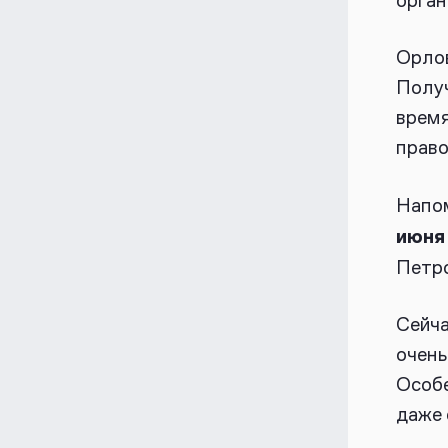
Орлов
Получ
время
право
Напо
июня
Петро
Сейча
очень
Особе
даже 