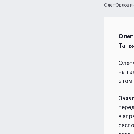
Олег Орлов и
Олег 
Тать
Олег 
на те
этом 
Заявл
перед
в апр
распо
орган