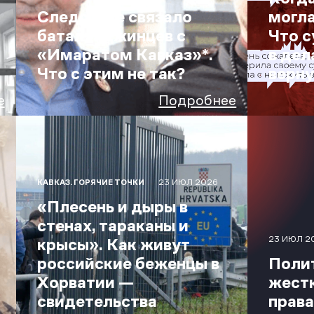
Следствие связало
могла
баталхаджинцев с
Что с
«Имаратом Кавказ»*.
в дел
Что с этим не так?
верну
е
Подробнее
23 ИЮЛ 2026
КАВКАЗ. ГОРЯЧИЕ ТОЧКИ
«Плесень и дыры в
стенах, тараканы и
23 ИЮЛ 2
крысы». Как живут
российские беженцы в
Поли
Хорватии —
жестк
свидетельства
права