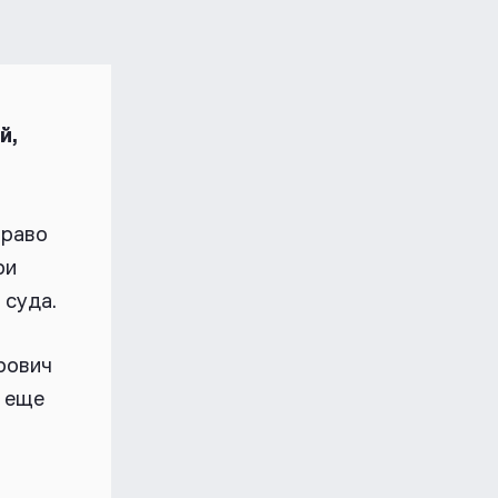
й,
право
ри
 суда.
рович
 еще