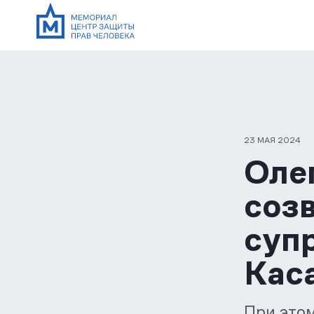
23 МАЯ 2024
Оле
созв
супр
Кас
При этом