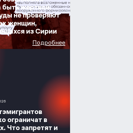
 быть жертвой.
уды не проверяют
ах женщин,
вшихся из Сирии
Подробнее
026
тэмигрантов
о ограничат в
х. Что запретят и