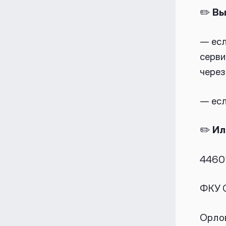
✏️
Вы
— есл
серв
через
— есл
✏️
Ил
44601
ФКУ 
Орлов