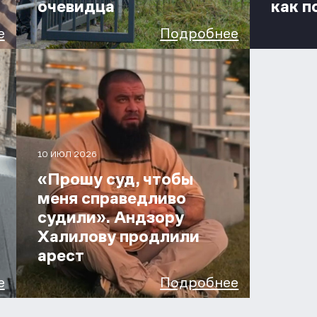
очевидца
как п
е
Подробнее
10 ИЮЛ 2026
«Прошу суд, чтобы
меня справедливо
судили». Андзору
Халилову продлили
арест
е
Подробнее