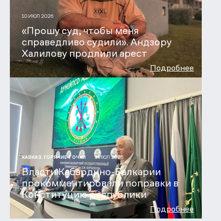
10 ИЮЛ 2026
«Прошу суд, чтобы меня
справедливо судили». Андзору
Халилову продлили арест
Подробнее
9 ИЮЛ 2026
КАВКАЗ. ГОРЯЧИЕ ТОЧКИ
Власти Кабардино-Балкарии
прокомментировали поправки в
Конституцию республики
Подробнее