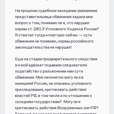
На прошлом судебном заседании уважаемая
представительница обвинения задала мне
вопрос о том, понимаю ли я, что нарушил
нормы ст. 280.3 Уголовного Кодекса России?
Я ответил тогда и повторю сейчас — сути
обвинения не понимаю, нормы российского
законодательства не нарушал!
Еще на стадии предварительного следствия
я и мой адвокат подавали следователю
ходатайство о разъяснении нам сути
обвинения. Мне непонятно могу ли я в
нынешней России, не опасаясь уголовного
преследования, критиковать действия
властей РФ, в том числе и по отношению к
соседним государствам? Могу ли я
критиковать действия Вооруженных сил РФ?
Если нет, то как это соотносится с нормами