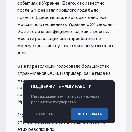
событиях в Украине. Всего, как известно,
после 24 февраля прошлого года было
принято
6 резолюций, в которых действия
России по отношению к Украине с 24 февраля
2022 года квалифицируются, как агрессия.
Все эти резолюции были приобщены по
моему ходатайству к материалам уголовного
дела.
За эти резолюции голосовало большинство
стран-членов ООН. Например, за четыре из
этих резолюций голосовали 141-143 страны
ПОДДЕРЖИТЕ НАШУ РАБОТУ
из 193 членов ООН, против только 5-7 стран
из числа Россия, Беларусь, КНДР, Сирия и
Мы защищаем тех, чьи права нарушает
Эритрея, Никарагуа, Мали.
российское государство
ЗАКРЫТЬ
ПОДДЕРЖАТЬ
Мои оценки войны в Украине, которые я дал в
статье, основаны в значительной мере на
этих резолюциях.