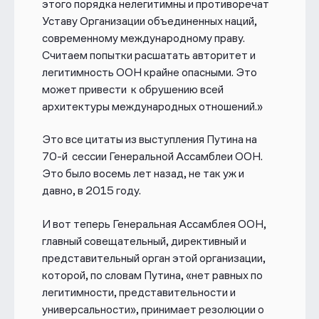
этого порядка нелегитимны и противоречат
Уставу Организации объединенных наций,
современному международному праву.
Считаем попытки расшатать авторитет и
легитимность ООН крайне опасными. Это
может привести к обрушению всей
архитектуры международных отношений.»
Это все цитаты из выступления Путина на
70-й сессии Генеральной Ассамблеи ООН.
Это было восемь лет назад, не так уж и
давно, в 2015 году.
И вот теперь Генеральная Ассамблея ООН,
главный совещательный, директивный и
представительный орган
этой организации,
которой, по словам Путина,
«нет равных
по
легитимности, представительности и
универсальности»,
принимает резолюции о