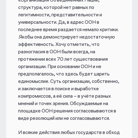
структура, которой нет равных
по
легитимности, представительности и
универсальности. Да, в адрес ООН в
последнее время раздается немало критики.
.Якобы она демонстрирует недостаточную
эффективность.
Хочу отметить, что
разногласия в ООН были всегда, на
протяжении всех 70 лет существования
организации. При основании ООН и не
предполагалось, что здесь будет царить
единомыслие. Суть организации, собственно,
и заключается в поиске и выработке
компромиссов, а её сила – в учёте разных
мнений и точек зрения.
Обсуждаемые на
площадке ООН решения согласовываются в
виде резолюций или не согласовываются.
И всякие действия любых государств в обход