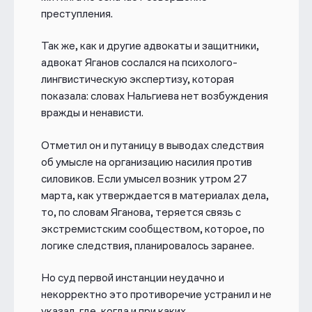
сообщества (ст. 282.1 УК) и участии в
преступления.
нем.
Так же, как и другие адвокаты и защитники,
Малсага Ужахова также осудили за
адвокат Яганов сослался на психолого-
создание организации, побуждающей
лингвистическую экспертизу, которая
граждан к совершению
показала: словах Нальгиева нет возбуждения
противоправных деяний (ч. 2 ст. 239),
вражды и ненависти.
а Ахмеда Барахоева — за участие в
ней (ч. 3 ст. 239 УК).
Отметил он и путаницу в выводах следствия
Дело восьмого участника процесса,
об умысле на организацию насилия против
Ахмеда Погорова, выделили в
силовиков. Если умысел возник утром 27
отдельное производство.
марта, как утверждается в материалах дела,
то, по словам Яганова, теряется связь с
Над делом работали 13 адвокатов и
экстремистским сообществом, которое, по
семь общественных защитников. По
логике следствия, планировалось заранее.
их мнению, все обвинения носили
декларативный характер. В
Но суд первой инстанции неудачно и
обвинительном заключении
некорректно это противоречие устранил и не
часто
использовались
слова
указал, где, когда и при каких