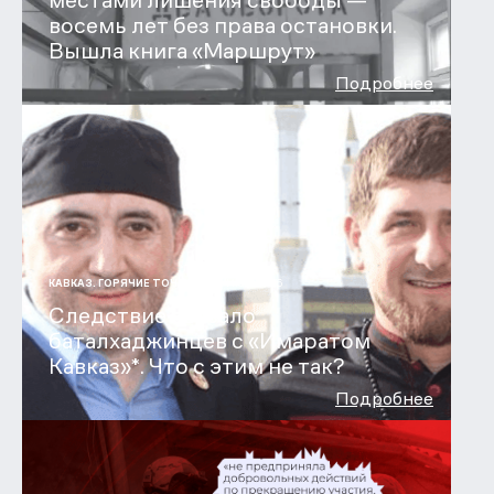
местами лишения свободы —
восемь лет без права остановки.
Вышла книга «Маршрут»
Подробнее
31 ИЮЛ 2026
КАВКАЗ. ГОРЯЧИЕ ТОЧКИ
Следствие связало
баталхаджинцев с «Имаратом
Кавказ»*. Что с этим не так?
Подробнее