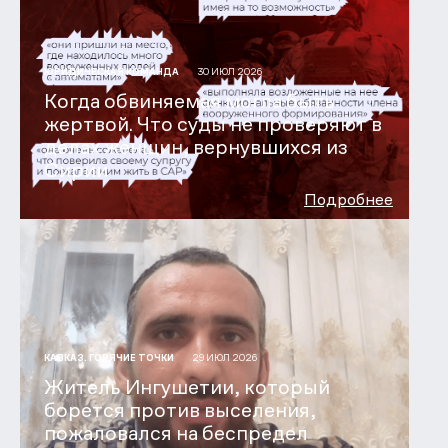
30 ИЮЛ 2026
ЮРИДИЧЕСКАЯ КОМАНДА
Когда обвиняемая могла быть
жертвой. Что суды не проверяют в
делах женщин, вернувшихся из
Сирии
Подробнее
29 ИЮЛ 2026
КАВКАЗ. ГОРЯЧИЕ ТОЧКИ
Житель Ингушетии, который
борется против выселения,
пожаловался на беспредел