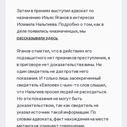
заместительницу директора
Затем в прениях выступил адвокат по
республиканского «Мемориального
назначению Ильяс Яганов в интересах
комплекса жертвам репрессий»;
— Мусу Мальсагова — председателя
Исмаила Нальгиева. Подробно о том, как в
ингушского отделения «Российского
деле появились «назначенцы», мы
красного креста»;
рассказывали здесь
.
— Исмаила Нальгиева — главу
организации «Выбор Ингушетии»,
Яганов отметил, что в действиях его
занимающейся наблюдением на
подзащитного нет признаков преступления, а
выборах;
в приговоре нет доказательства вины. Ни
— Багаудина Хаутиева — главу
один свидетель не дал против него
Совета молодежных организаций
показания. И только лишь засекреченный
Ингушетии;
свидетель «Евлоев» с чьих-то слов слышал,
— Бараха Чемурзиева —
что Нальгиев просил людей не расходиться.
председателя общественного
Но эти показания не могут быть
объединения «Опора Ингушетии».
доказательством, так как свидетель не
Их признали виновными в применении
указал источник такой информации. По
насилия к представителям власти (ст.
словам адвоката, факт нахождения на месте
318 УК), создании экстремистского
митинга не означает совершение