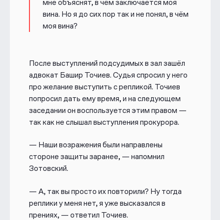
мне объяснят, в чём заключается моя
вина. Но я до сих пор так и не понял, в чём
моя вина?
После выступлений подсудимых в зал зашёл
адвокат Башир Точиев. Судья спросил у него
про желание выступить с репликой. Точиев
попросил дать ему время, и на следующем
заседании он воспользуется этим правом —
так как не слышал выступления прокурора.
— Наши возражения были направлены
стороне защиты заранее, — напомнил
Зотовский.
— А, так вы просто их повторили? Ну тогда
реплики у меня нет, я уже высказался в
прениях, —
ответил Точиев.