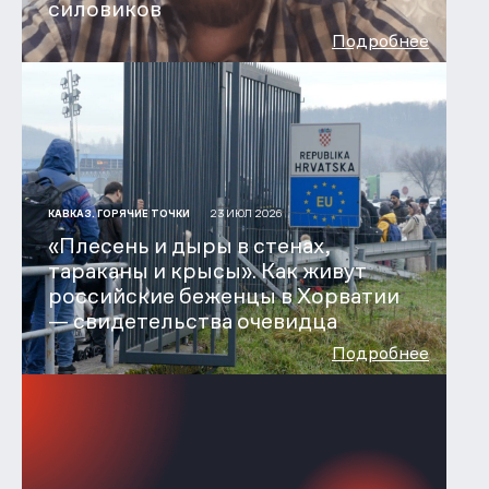
силовиков
Подробнее
23 ИЮЛ 2026
КАВКАЗ. ГОРЯЧИЕ ТОЧКИ
«Плесень и дыры в стенах,
тараканы и крысы». Как живут
российские беженцы в Хорватии
— свидетельства очевидца
Подробнее