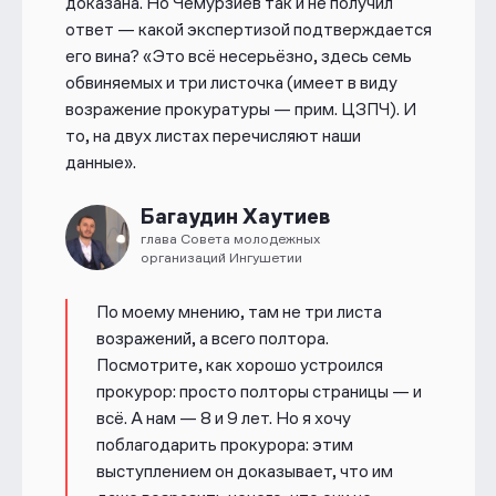
доказана. Но Чемурзиев так и не получил
ответ — какой экспертизой подтверждается
его вина? «Это всё несерьёзно, здесь семь
обвиняемых и три листочка (имеет в виду
возражение прокуратуры — прим. ЦЗПЧ). И
то, на двух листах перечисляют наши
данные».
Багаудин Хаутиев
глава Совета молодежных
организаций Ингушетии
По моему мнению, там не три листа
возражений, а всего полтора.
Посмотрите, как хорошо устроился
прокурор: просто полторы страницы — и
всё. А нам — 8 и 9 лет. Но я хочу
поблагодарить прокурора: этим
выступлением он доказывает, что им