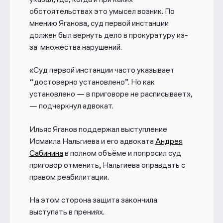
«вероятно», «предположительно»,
обстоятельствах это умысел возник. По
«может быть», а слово «примерно»
использовано 11 тысяч раз.
мнению Яганова, суд первой инстанции
должен был вернуть дело в прокуратуру
из-
С января 2023 Ставропольский
за множества нарушений
.
краевой суд в Пятигорске
рассматривает апелляционную
«Суд первой инстанции часто указывает
жалобу осужденных.
“достоверно установлено”. Но как
установлено — в приговоре не расписывает»,
Подробно о преследовании мы
— подчеркнул адвокат.
рассказывали в материале: «
Одно из
самых массовых политических дел в
Ильяс Яганов поддержал выступление
истории России
».
Исмаила Нальгиева и его адвоката
Андрея
Сабинина
в полном объёме и попросил суд
приговор отменить, Нальгиева оправдать с
правом реабилитации.
На этом сторона защита закончила
выступать в прениях.