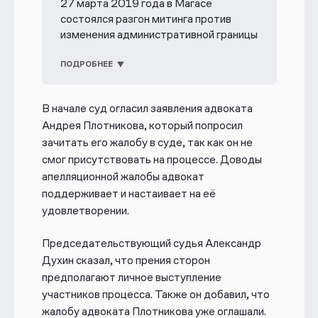
27 марта 2019 года в Магасе
состоялся разгон митинга против
изменения административной границы
с Чечнёй. Он стал началом репрессий в
отношении ингушской оппозиции. В
ПОДРОБНЕЕ
результате против сотен участников
народного протеста возбудили
В начале суд огласил заявления адвоката
административные дела, против
Андрея Плотникова, который попросил
десятков — уголовные.
зачитать его жалобу в суде, так как он не
В декабре 2021
смог присутствовать на процессе. Доводы
Кисловодский городской суд на
апелляционной жалобы адвокат
выездном заседании в Ессентуках
поддерживает и настаивает на её
приговорил к срокам от 7,5 до 9 лет
удовлетворении.
лишения свободы:
Председательствующий судья Александр
— Малсага Ужахова — председателя
Духин сказал, что прения сторон
Совета тейпов ингушского народа;
предполагают личное выступление
— члена этого Совета Ахмеда
участников процесса. Также он добавил, что
Барахоева;
жалобу адвоката Плотникова уже оглашали.
— Зарифу Саутиеву — бывшую