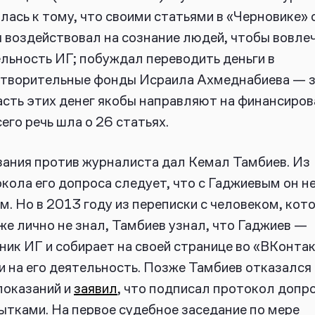
лась к тому, что своими статьями в «Черновике» 
 воздействовал на сознание людей, чтобы вовлеч
льность ИГ; побуждал переводить деньги в
творительные фонды Исраила Ахмеднабиева — з
асть этих денег якобы направляют на финансиров
сего речь шла о 26 статьях.
ания против журналиста дал Кемал Тамбиев. Из
кола его допроса следует, что с Гаджиевым он н
м. Но в 2013 году из переписки с человеком, кот
же лично не знал, Тамбиев узнал, что Гаджиев —
ник ИГ и собирает на своей странице во «ВКонта
и на его деятельность. Позже Тамбиев отказался
показаний и
заявил
, что подписал протокол допр
ытками. На первое судебное заседание по мере