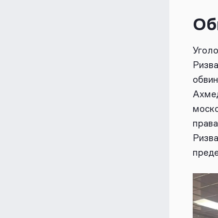
Об
Уголо
Ризва
обвин
Ахмед
моско
права
Ризва
преде