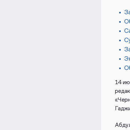
З
О
С
С
З
Э
О
14 ию
редак
«Чер
Гадж
Абду