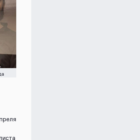
да
апреля
листа