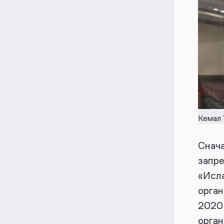
Кемал 
Снач
запре
«Исла
орган
2020
орган