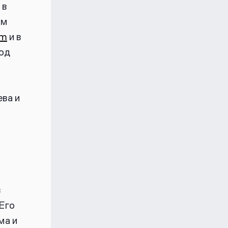
 в
ам
am
и в
под
ва и
з
Его
ма и