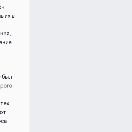
он
ь их в
ная,
ание
е был
орого
кте»
 от
оса