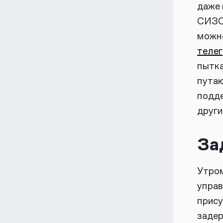
даже 
СИЗО,
можно
теле
пытка
путаю
подде
други
За
Утром
управ
прису
задер