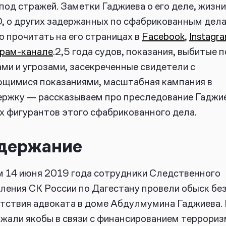
под стражей. Заметки Гаджиева о его деле, жизни
 о других задержанных по сфабрикованным дел
 прочитать на его страницах в
Facebook
,
Instagr
грам-канале
.
2,5 года судов, показания, выбитые 
ми и угрозами, засекреченные свидетели с
щимися показаниями, масштабная кампания в
ржку — рассказываем про преследование Гаджие
х фигурантов этого сфабрикованного дела.
держание
 14 июня 2019 года сотрудники Следственного
ления СК России по Дагестану провели обыск бе
тствия адвоката в доме Абдулмумина Гаджиева. 
жали якобы в связи с финансированием террориз