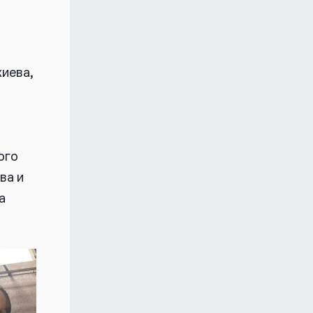
иева,
ого
ва и
а