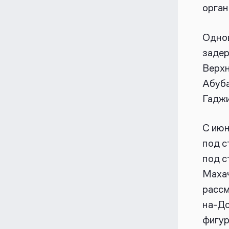
орган
Одно
задер
Верхн
Абуба
Гаджи
С июн
под с
под с
Махач
рассм
на-До
фигур