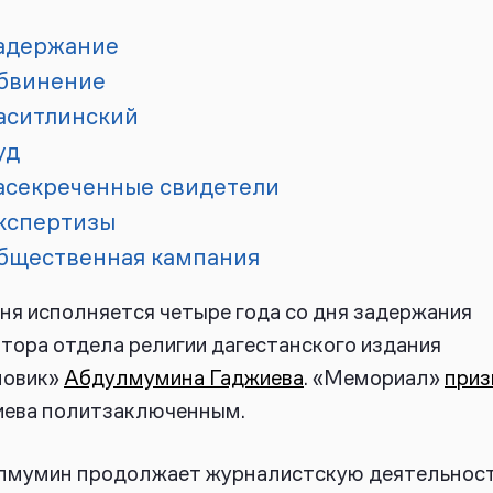
адержание
бвинение
аситлинский
уд
асекреченные свидетели
кспертизы
бщественная кампания
ня исполняется четыре года со дня задержания
тора отдела религии дагестанского издания
новик»
Абдулмумина Гаджиева
. «Мемориал»
приз
иева политзаключенным.
лмумин продолжает журналистскую деятельнос