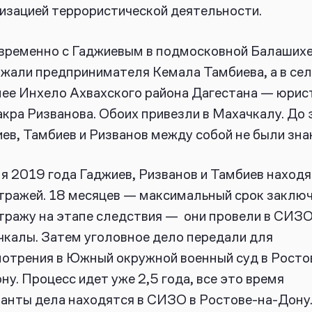
изацией террористической деятельности.
временно с Гаджиевым в подмосковной Балаших
жали предпринимателя Кемала Тамбиева, а в сел
ее Инхело Ахвахского района Дагестана — юрис
кра Ризванова. Обоих привезли в Махачкалу. До 
ев, Тамбиев и Ризванов между собой не были зна
я 2019 года Гаджиев, Ризванов и Тамбиев наход
тражей. 18 месяцев — максимальный срок заклю
тражу на этапе следствия — они провели в СИЗ
калы. Затем уголовное дело передали для
отрения в Южный окружной военный суд в Росто
ну. Процесс идет уже 2,5 года, все это время
анты дела находятся в СИЗО в Ростове-на-Дону