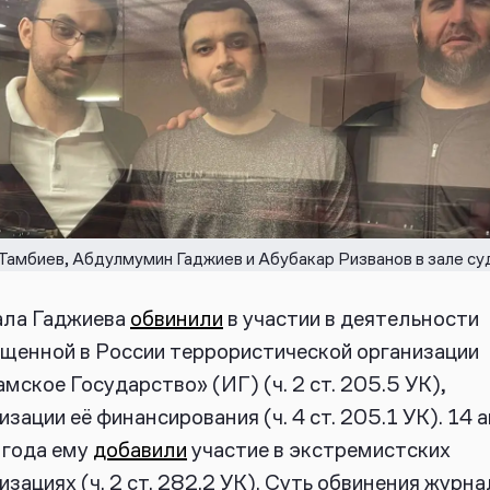
Тамбиев, Абдулмумин Гаджиев и Абубакар Ризванов в зале су
ала Гаджиева
обвинили
в участии в деятельности
щенной в России террористической организации
мское Государство» (ИГ) (ч. 2 ст. 205.5 УК),
изации её финансирования (ч. 4 ст. 205.1 УК). 14 
 года ему
добавили
участие в экстремистских
изациях (ч. 2 ст. 282.2 УК).
Суть обвинения журна