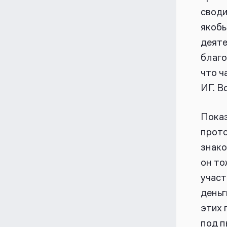
своди
якобы
деяте
благо
что ч
ИГ. В
Показ
прото
знако
он то
участ
деньг
этих 
под п