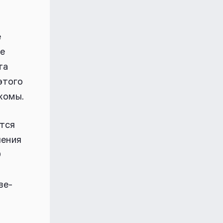
е
е
та
этого
комы.
ятся
чения
О
ве-
.