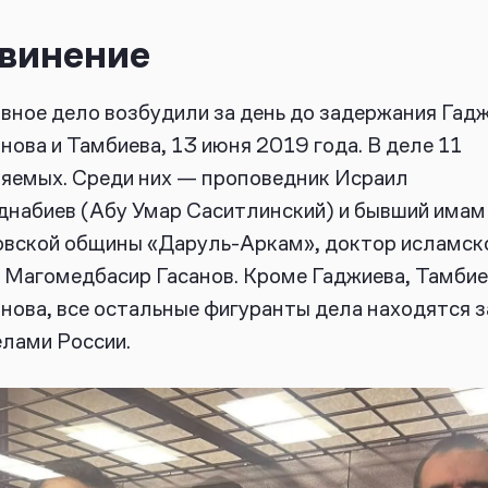
винение
вное дело возбудили за день до задержания Гадж
нова и Тамбиева, 13 июня 2019 года. В деле 11
яемых. Среди них — проповедник Исраил
набиев (Абу Умар Саситлинский) и бывший имам
вской общины «Даруль-Аркам», доктор исламск
 Магомедбасир Гасанов. Кроме Гаджиева, Тамбие
нова, все остальные фигуранты дела находятся з
лами России.